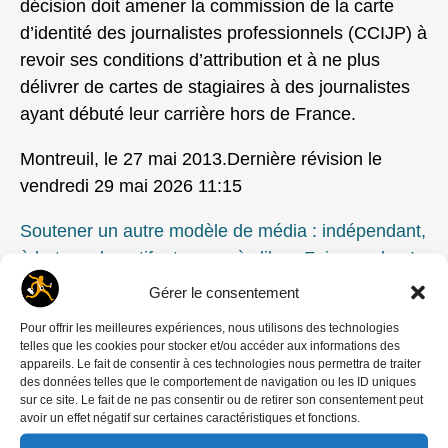
décision doit amener la commission de la carte
d’identité des journalistes professionnels (CCIJP) à
revoir ses conditions d’attribution et à ne plus
délivrer de cartes de stagiaires à des journalistes
ayant débuté leur carrière hors de France.
Montreuil, le 27 mai 2013.Dernière révision le
vendredi 29 mai 2026 11:15
Soutener un autre modèle de média : indépendant,
à but non lucratif, et en accès libre. Faire un don !
Rubriques
Gérer le consentement
Bizness
Pour offrir les meilleures expériences, nous utilisons des technologies
telles que les cookies pour stocker et/ou accéder aux informations des
appareils. Le fait de consentir à ces technologies nous permettra de traiter
Mots-clés
des données telles que le comportement de navigation ou les ID uniques
sur ce site. Le fait de ne pas consentir ou de retirer son consentement peut
CCIJP
,
Justice
,
Syndicat
avoir un effet négatif sur certaines caractéristiques et fonctions.