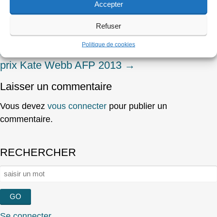
Accepter
←
[CP] L’AFP partenaire de SportFolio, le
Post
Refuser
festival de la photo de sport
navigation
Politique de cookies
[CP] Stefanus Teguh Edi Pramono, lauréat du
prix Kate Webb AFP 2013
→
Laisser un commentaire
Vous devez
vous connecter
pour publier un
commentaire.
RECHERCHER
Rechercher :
Se connecter