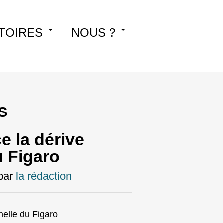
TOIRES
NOUS ?
S
 la dérive
u Figaro
par
la rédaction
nelle du Figaro