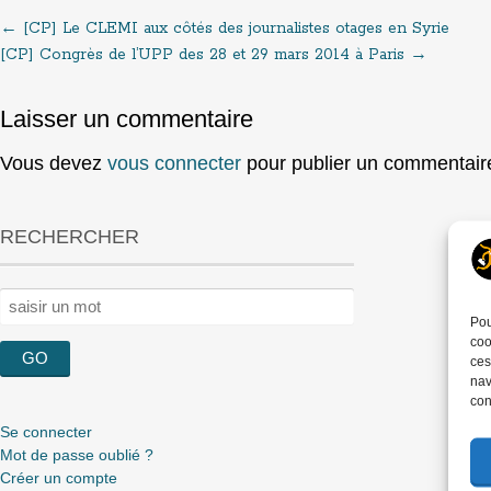
←
[CP] Le CLEMI aux côtés des journalistes otages en Syrie
Post
[CP] Congrès de l’UPP des 28 et 29 mars 2014 à Paris
→
navigation
Laisser un commentaire
Vous devez
vous connecter
pour publier un commentair
RECHERCHER
Rechercher :
Pou
coo
ces
nav
con
Se connecter
Mot de passe oublié ?
Créer un compte