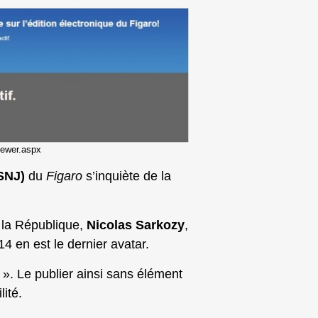
viewer.aspx
(SNJ)
du
Figaro
s’inquiète de la
e la République,
Nicolas Sarkozy
,
4 en est le dernier avatar.
 ». Le publier ainsi sans élément
lité.