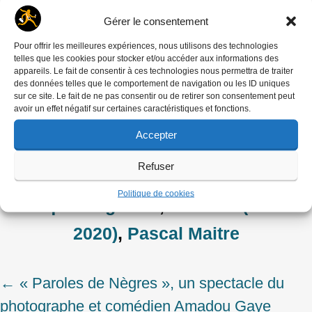
guerre-au-sahel
Gérer le consentement
Pour offrir les meilleures expériences, nous utilisons des technologies
Dernière révision le mardi 26 mars 2024 5:25
telles que les cookies pour stocker et/ou accéder aux informations des
appareils. Le fait de consentir à ces technologies nous permettra de traiter
Soutener un autre modèle de média : indépendant,
des données telles que le comportement de navigation ou les ID uniques
sur ce site. Le fait de ne pas consentir ou de retirer son consentement peut
à but non lucratif, et en accès libre. Faire un don !
avoir un effet négatif sur certaines caractéristiques et fonctions.
Rubriques
Accepter
Expositions
Refuser
Mots-clés
Politique de cookies
Afrique Magazine
,
Cosmos (1981 -
2020)
,
Pascal Maitre
←
« Paroles de Nègres », un spectacle du
Post
photographe et comédien Amadou Gaye