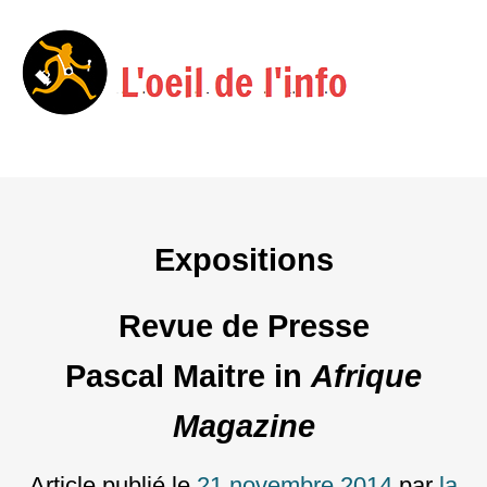
Menu
Skip
to
content
Expositions
Revue de Presse
Pascal Maitre in
Afrique
Magazine
Article publié le
21 novembre 2014
par
la