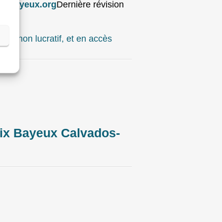
rixbayeux.org
Dernière révision
ut non lucratif, et en accès
ix Bayeux Calvados-