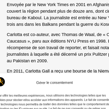
Envoyée par le New York Times en 2001 en Afghanist
couvert la région pendant plus de douze ans, dont ci
bureau de Kaboul. La journaliste est entrée au New
trois ans dans les Balkans pendant la guerre du Kos
Carlotta est co-auteur, avec Thomas de Waal, de « 
Caucasus », paru aux éditions NYU Press en 1998. E
récompense de son travail de reporter, et faisait no
journalistes à laquelle a été décerné un prix Pulitzer
au Pakistan en 2009.
En 2011, Carlotta Gall a reçu une bourse de la Niem
écrit un livre sur l’intervention occidentale en Afghan
Gérer le consentement
Enemy: America in Afghanistan 2001-2014 », publié 
Carlotta Gall est aujourd’hui correspondante en Afr
r offrir les meilleures expériences, nous utilisons des technologies telles que les
kies pour stocker et/ou accéder aux informations des appareils. Le fait de consenti
Times.
 technologies nous permettra de traiter des données telles que le comportement d
igation ou les ID uniques sur ce site. Le fait de ne pas consentir ou de retirer son