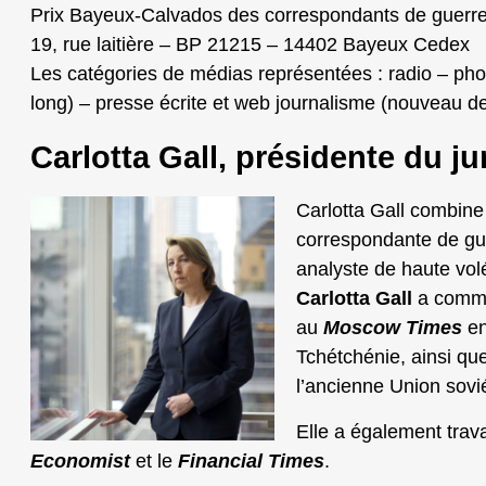
Prix Bayeux-Calvados des correspondants de guerre 
19, rue laitière – BP 21215 – 14402 Bayeux Cedex
Les catégories de médias représentées : radio – photo
long) – presse écrite et web journalisme (nouveau d
Carlotta Gall, présidente du ju
Carlotta Gall combine 
correspondante de gu
analyste de haute volé
Carlotta Gall
a commen
au
Moscow Times
en
Tchétchénie, ainsi qu
l’ancienne Union sovi
Elle a également trava
Economist
et le
Financial Times
.