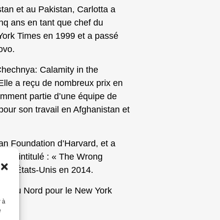
an et au Pakistan, Carlotta a
nq ans en tant que chef du
 York Times en 1999 et a passé
ovo.
Chechnya: Calamity in the
lle a reçu de nombreux prix en
tamment partie d’une équipe de
 pour son travail en Afghanistan et
an Foundation d’Harvard, et a
istan intitulé : « The Wrong
aux États-Unis en 2014.
ique du Nord pour le New York
r à
e