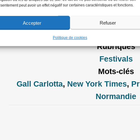
Site web du Prix Bayeux Calvados :
http://www.p
sentement peut avoir un effet négatif sur certaines caractéristiques et fonctions.
le dimanche 2 août 2026 11:16
Accepter
Refuser
Soutener un autre modèle de média : indépendant, à b
libre. Faire un don !
Politique de cookies
Rubriques
Festivals
Mots-clés
Gall Carlotta
,
New York Times
,
Pr
Normandie