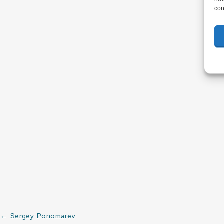
con
←
Sergey Ponomarev
Post