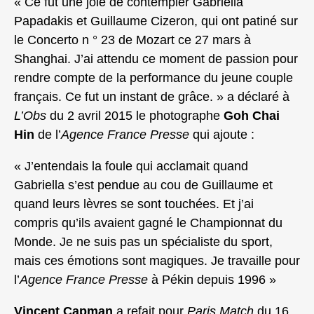
« Ce fut une joie de contempler Gabriella
Papadakis et Guillaume Cizeron, qui ont patiné sur
le Concerto n ° 23 de Mozart ce 27 mars à
Shanghai. J’ai attendu ce moment de passion pour
rendre compte de la performance du jeune couple
français. Ce fut un instant de grâce. » a déclaré à
L’Obs
du 2 avril 2015 le photographe
Goh Chai
Hin
de l’
Agence France Presse
qui ajoute :
« J’entendais la foule qui acclamait quand
Gabriella s’est pendue au cou de Guillaume et
quand leurs lèvres se sont touchées. Et j’ai
compris qu’ils avaient gagné le Championnat du
Monde. Je ne suis pas un spécialiste du sport,
mais ces émotions sont magiques. Je travaille pour
l’
Agence France Presse
à Pékin depuis 1996 »
Vincent Capman
a refait pour
Paris Match
du 16