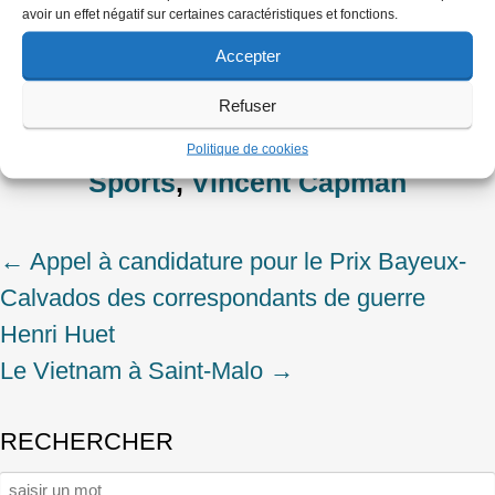
Rubriques
avoir un effet négatif sur certaines caractéristiques et fonctions.
Festivals
,
Revue de presse
Accepter
Mots-clés
Refuser
Goh Chai Hin
,
L'Obs
,
Paris Match
,
Politique de cookies
Sports
,
Vincent Capman
←
Appel à candidature pour le Prix Bayeux-
Post
Calvados des correspondants de guerre
navigation
Henri Huet
Le Vietnam à Saint-Malo
→
RECHERCHER
Rechercher :