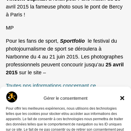
avril 2015 la fameuse photo sous le pont de Bercy
à Paris !
MP
Pour les fans de sport,
Sportfolio
le festival du
photojournalisme de sport se déroulera à
Narbonne du 4 au 21 juin 2015. Les photographes
professionnels peuvent concourir jusqu’au
25 avril
2015
sur le site –
Toutes nos informations concernant ce
festival
Dernière révision le mardi 26 mars 2024
Gérer le consentement
5:31
Pour offrir les meilleures expériences, nous utilisons des technologies
telles que les cookies pour stocker et/ou accéder aux informations des
Soutener un autre modèle de média : indépendant,
appareils. Le fait de consentir à ces technologies nous permettra de traiter
à but non lucratif, et en accès libre. Faire un don !
des données telles que le comportement de navigation ou les ID uniques
sur ce site. Le fait de ne pas consentir ou de retirer son consentement peut