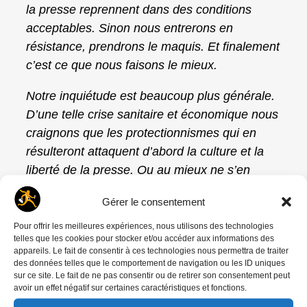
la presse reprennent dans des conditions
acceptables. Sinon nous entrerons en
résistance, prendrons le maquis. Et finalement
c’est ce que nous faisons le mieux.
Notre inquiétude est beaucoup plus générale.
D’une telle crise sanitaire et économique nous
craignons que les protectionnismes qui en
résulteront attaquent d’abord la culture et la
liberté de la presse. Ou au mieux ne s’en
soucient guère.
Gérer le consentement
Nos métiers et nos sociétés souffriront d’une
Pour offrir les meilleures expériences, nous utilisons des technologies
relance économique qui se préoccupera peu
telles que les cookies pour stocker et/ou accéder aux informations des
appareils. Le fait de consentir à ces technologies nous permettra de traiter
de l’art, de la philosophie ou plus
des données telles que le comportement de navigation ou les ID uniques
généralement d’humanité.
sur ce site. Le fait de ne pas consentir ou de retirer son consentement peut
avoir un effet négatif sur certaines caractéristiques et fonctions.
Les grands mouvements alternatifs artistiques