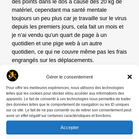
des points dans le dos à cause des 20 kg de
matériel, cependant ma santé mentale
toujours un peu plus car je travaille sur le virus
depuis les premiers jours, cela fait un mois et
je n’ai vendu qu’un quart de page à un
quotidien et une pige web à un autre
quotidien, ce qui ne couvre même pas les frais
engrangés sur les déplacements.
Je ne parle pas des frais liés à l’argentique
Gérer le consentement
c’est mon choix et ma responsabilité. Santé
Pour offrir les meilleures expériences, nous utilisons des technologies
mentale car même si cela fait des années que
telles que les cookies pour stocker et/ou accéder aux informations des
les commandes presse se réduisent à peau
appareils. Le fait de consentir à ces technologies nous permettra de traiter
des données telles que le comportement de navigation ou les ID uniques
de chagrin, là tout a été annulé, y compris les
sur ce site. Le fait de ne pas consentir ou de retirer son consentement peut
workshops, les expos, etc… Bien sûr comme
avoir un effet négatif sur certaines caractéristiques et fonctions.
tout le monde. Bref tenons la barre dans la
Accepter
tempête …