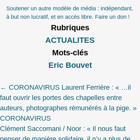
Soutener un autre modèle de média : indépendant,
à but non lucratif, et en accès libre. Faire un don !
Rubriques
ACTUALITES
Mots-clés
Eric Bouvet
←
CORONAVIRUS Laurent Ferrière : « …il
Post
faut ouvrir les portes des chapelles entre
navigation
auteurs, photographes rémunérés à la pige. »
CORONAVIRUS
Clément Saccomani / Noor : « Il nous faut
penser de manière solidaire, il n’y a plus de