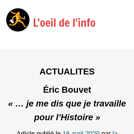
Menu
Skip
to
content
ACTUALITES
Éric Bouvet
« … je me dis que je travaille
pour l’Histoire »
Article publié le
16 avril 2020
par
la