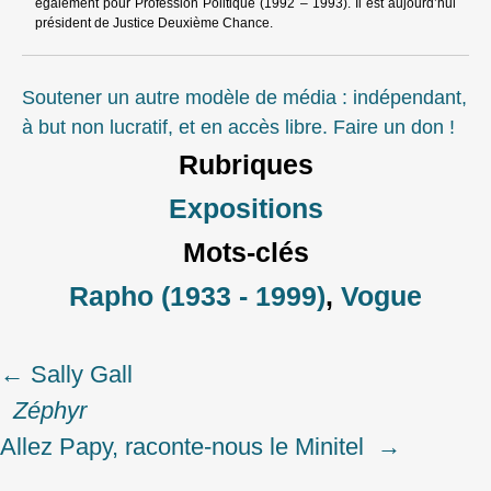
également pour Profession Politique (1992 – 1993). Il est aujourd’hui
président de Justice Deuxième Chance.
Soutener un autre modèle de média : indépendant,
à but non lucratif, et en accès libre. Faire un don !
Rubriques
Expositions
Mots-clés
Rapho (1933 - 1999)
,
Vogue
←
Sally Gall
Post
Zéphyr
navigation
Allez Papy, raconte-nous le Minitel
→