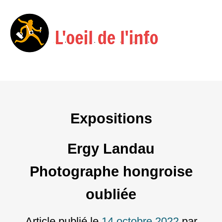
Menu
Skip
to
content
Expositions
Ergy Landau
Photographe hongroise
oubliée
Article publié le
14 octobre 2022
par