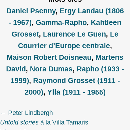
Daniel Psenny
,
Ergy Landau (1806
- 1967)
,
Gamma-Rapho
,
Kahtleen
Grosset
,
Laurence Le Guen
,
Le
Courrier d’Europe centrale
,
Maison Robert Doisneau
,
Martens
David
,
Nora Dumas
,
Rapho (1933 -
1999)
,
Raymond Grosset (1911 -
2000)
,
Ylla (1911 - 1955)
←
Peter Lindbergh
Post
Untold stories
à la Villa Tamaris