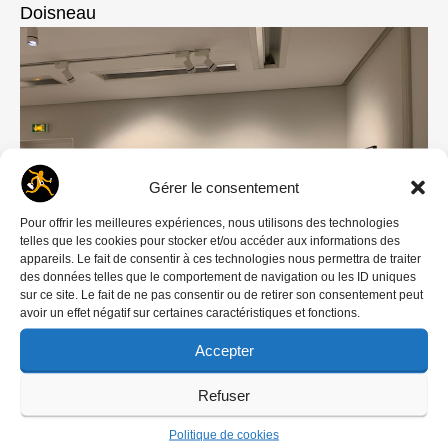
Doisneau
Gérer le consentement
Pour offrir les meilleures expériences, nous utilisons des technologies
telles que les cookies pour stocker et/ou accéder aux informations des
appareils. Le fait de consentir à ces technologies nous permettra de traiter
des données telles que le comportement de navigation ou les ID uniques
sur ce site. Le fait de ne pas consentir ou de retirer son consentement peut
avoir un effet négatif sur certaines caractéristiques et fonctions.
Accepter
Exposition Ergy Landau à la Maison Robert
Doisneau
Refuser
Elle sort aujourd’hui de l’ombre grâce aux travaux
de recherche de
Kathleen Grosset
(la fille de
Politique de cookies