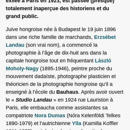
exilée à Paris en 1923, est passée (presque)
totalement inaperçue des historiens et du
grand public.
Juive hongroise née à Budapest le 19 juin 1896
dans une riche famille de marchands,
Erzsébet
Landau
(son vrai nom), a commencé la
photographie à l’âge de dix-huit ans dans la
capitale hongroise tout en fréquentant
László
Moholy-Nagy
(1895-1946), peintre proche du
mouvement dadaïste, photographe plasticien et
théoricien de la photographie hongroise qu’il a
enseigné à l’école du
Bauhaus
. Après avoir ouvert
le «
Studio Landau
» en 1924 rue Lauriston à
Paris, elle embaucha comme assistantes sa
compatriote
Nora Dumas
(Nóra Kelenföldi Telkes
1890-1979) et l’autrichienne
Ylla
(Kamilla Koffler