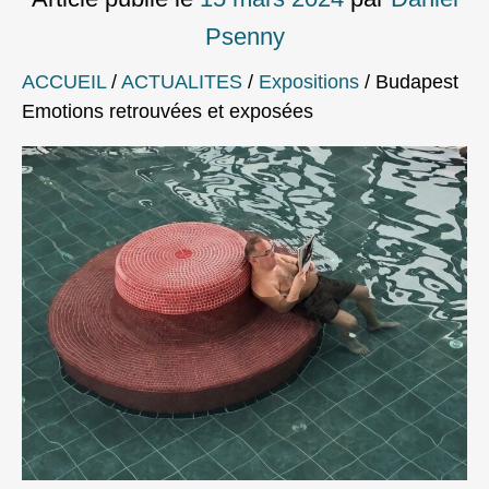
Psenny
ACCUEIL
/
ACTUALITES
/
Expositions
/
Budapest
Emotions retrouvées et exposées