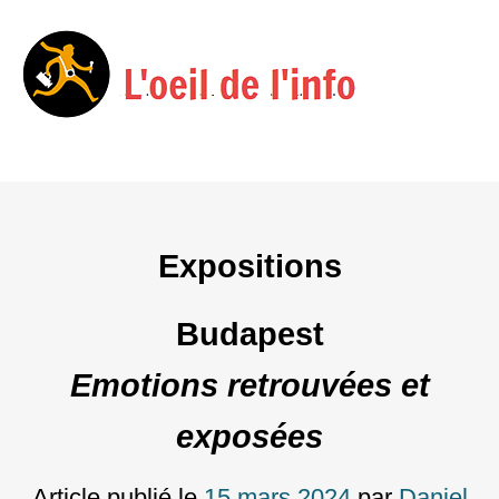
Menu
Skip
to
content
Expositions
Budapest
Emotions retrouvées et
exposées
Article publié le
15 mars 2024
par
Daniel