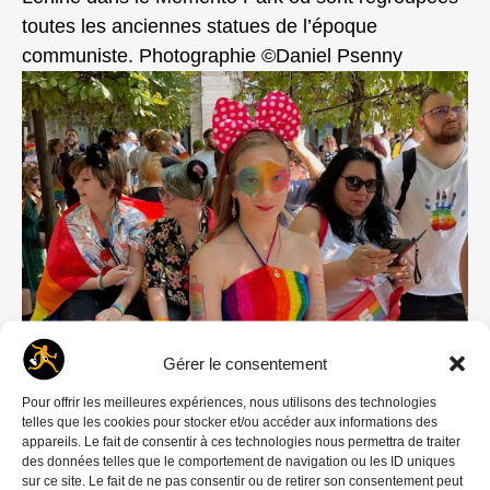
toutes les anciennes statues de l’époque
communiste. Photographie ©Daniel Psenny
Gérer le consentement
Pour offrir les meilleures expériences, nous utilisons des technologies
telles que les cookies pour stocker et/ou accéder aux informations des
Hongrie, Budapest, juin 2021 – La Gay Pride.
appareils. Le fait de consentir à ces technologies nous permettra de traiter
Photographie ©Daniel Psenny
des données telles que le comportement de navigation ou les ID uniques
sur ce site. Le fait de ne pas consentir ou de retirer son consentement peut