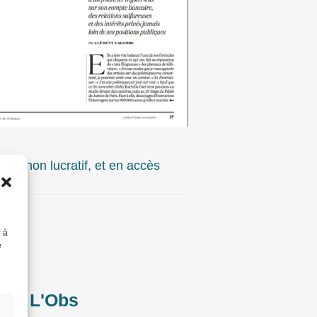
ut non lucratif, et en accès
r à
se
e
tor
,
L'Obs