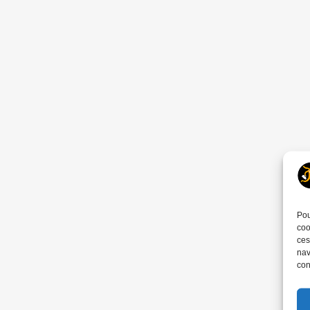
Pou
coo
ces
nav
con