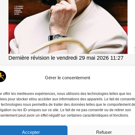
Dernière révision le vendredi 29 mai 2026 11:27
Soutener un autre modèle de média : indépendant, à b
Gérer le consentement
libre. Faire un don !
Rubriques
r offrir les meilleures expériences, nous utilisons des technologies telles que les
kies pour stocker et/ou accéder aux informations des appareils. Le fait de consenti
Revue de pres
 technologies nous permettra de traiter des données telles que le comportement d
igation ou les ID uniques sur ce site. Le fait de ne pas consentir ou de retirer son
Mots-clés
sentement peut avoir un effet négatif sur certaines caractéristiques et fonctions.
Abaca Press
,
Joly Vic
Accepter
Refuser