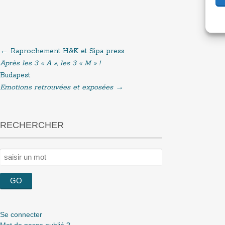
←
Raprochement H&K et Sipa press
Post
Après les 3 « A », les 3 « M » !
Budapest
navigation
Emotions retrouvées et exposées
→
RECHERCHER
Rechercher :
Se connecter
Mot de passe oublié ?