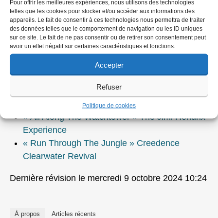
Pour offrir les meilleures expériences, nous utilisons des technologies
Gilles Courtinat
telles que les cookies pour stocker et/ou accéder aux informations des
appareils. Le fait de consentir à ces technologies nous permettra de traiter
Playlist
des données telles que le comportement de navigation ou les ID uniques
sur ce site. Le fait de ne pas consentir ou de retirer son consentement peut
avoir un effet négatif sur certaines caractéristiques et fonctions.
« I-Feel-Like-I’m-Fixin’-to-Die Rag » Country
Joe & The fish
Accepter
« Draft Morning » The Byrds
Refuser
« The Unknown Soldier » The Doors
« Paint It Black » The Rolling Stones
Politique de cookies
« All Along The Watchtower » The Jimi Hendrix
Experience
« Run Through The Jungle » Creedence
Clearwater Revival
Dernière révision le mercredi 9 octobre 2024 10:24
À propos
Articles récents