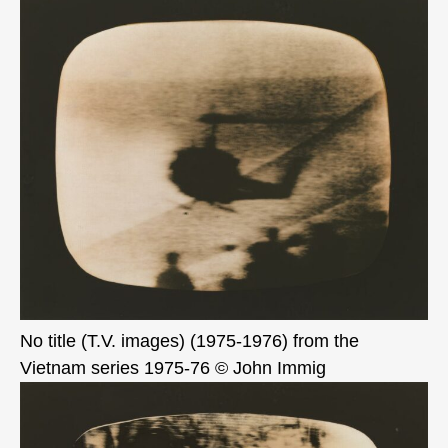
No title (T.V. images) (1975-1976) from the
Vietnam series 1975-76 © John Immig