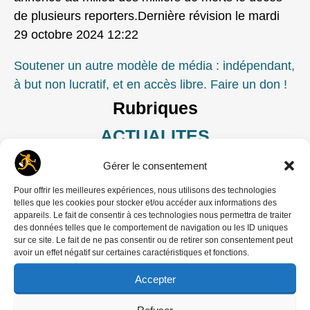
de plusieurs reporters.Dernière révision le mardi
29 octobre 2024 12:22
Soutener un autre modèle de média : indépendant,
à but non lucratif, et en accès libre. Faire un don !
Rubriques
ACTUALITES
Mots-clés
Gérer le consentement
Bayeux
,
Donald McCullin
,
Prix
Pour offrir les meilleures expériences, nous utilisons des technologies
telles que les cookies pour stocker et/ou accéder aux informations des
Bayeux Calvados-Normandie
,
appareils. Le fait de consentir à ces technologies nous permettra de traiter
des données telles que le comportement de navigation ou les ID uniques
sur ce site. Le fait de ne pas consentir ou de retirer son consentement peut
Vannier Pascal
avoir un effet négatif sur certaines caractéristiques et fonctions.
Accepter
←
Patrick Robert
Post
Refuser