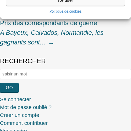
Sygma de l’intérieur, des beaux jours à la
navigation
Politique de cookies
faillite (2/2)
Prix des correspondants de guerre
A Bayeux, Calvados, Normandie, les
gagnants sont…
→
RECHERCHER
Rechercher :
Se connecter
Mot de passe oublié ?
Créer un compte
Comment contribuer
Nous écrire