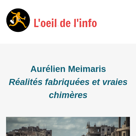
Skip
Menu
to
content
Aurélien Meimaris
Réalités fabriquées et vraies
chimères