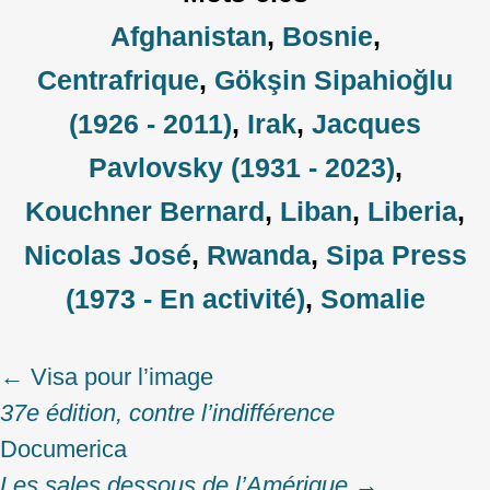
Afghanistan
,
Bosnie
,
Centrafrique
,
Gökşin Sipahioğlu
(1926 - 2011)
,
Irak
,
Jacques
Pavlovsky (1931 - 2023)
,
Kouchner Bernard
,
Liban
,
Liberia
,
Nicolas José
,
Rwanda
,
Sipa Press
(1973 - En activité)
,
Somalie
←
Visa pour l’image
Post
37e édition, contre l’indifférence
navigation
Documerica
Les sales dessous de l’Amérique
→