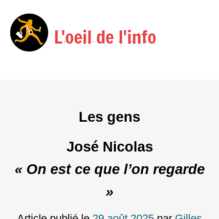
Menu
Skip
to
content
Les gens
José Nicolas
« On est ce que l’on regarde
»
Article publié le
29 août 2025
par
Gilles