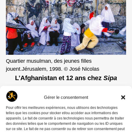
Quartier musulman, des jeunes filles
jouent.Jérusalem, 1998. © José Nicolas
L’Afghanistan et 12 ans chez
Sipa
Libéré de l’institution militaire,
José Nicolas
Gérer le consentement
s’engage pleinement dans le photojournalisme
humanitaire. En 1984, il part au Kurdistan irakien
Pour offrir les meilleures expériences, nous utilisons des technologies
avec
Bernard Kouchner
pour évaluer les besoins
telles que les cookies pour stocker et/ou accéder aux informations des
appareils. Le fait de consentir à ces technologies nous permettra de traiter
sanitaires, mission qui le plonge au cœur des
des données telles que le comportement de navigation ou les ID uniques
méandres de la géopolitique. Il devient alors l’œil
sur ce site. Le fait de ne pas consentir ou de retirer son consentement peut