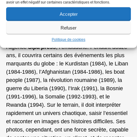
avoir un effet négatif sur certaines caractéristiques et fonctions.
des équipes humanitaires, capturant des réalités
humaines qui contrastent avec l’actualité guerrière.
Accepter
José Nicolas apprend vite au contact de la réalité
Refuser
et de ses confrères, son passé militaire étant un
atout indéniable.
Gökşin Sipahioğlu
, fondateur de
Politique de cookies
l’agence
Sipa press
, l’embauche. Pendant douze
ans, il couvrira certains des événements les plus
marquants du globe : le Kurdistan (1984), le Liban
(1984-1986), l’Afghanistan (1984-1986), les boat
people (1987), la révolution roumaine (1989), la
guerre du Liberia (1990), l’Irak (1991), la Bosnie
(1991-1996), la Somalie (1992-1993), et le
Rwanda (1994). Sur le terrain, il doit interpréter
rapidement un univers chaotique, saisir l’essentiel
et raconter en images des histoires difficiles. Ses
photos, cependant, ont une force secrète, capable