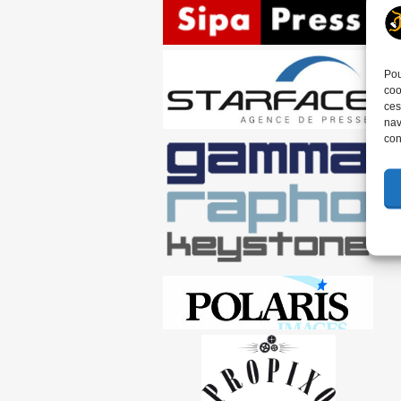
Pou
coo
ces
nav
con