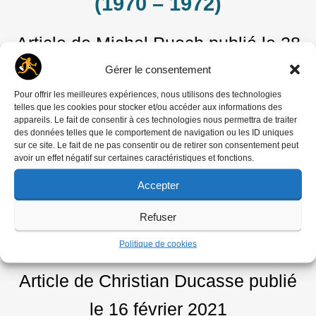
(1970 – 1972)
Article de Michel Puech
publié le
28
septembre 2022
Gérer le consentement
HISTOIRES
Pour offrir les meilleures expériences, nous utilisons des technologies
telles que les cookies pour stocker et/ou accéder aux informations des
Contribution à l’histoire de
appareils. Le fait de consentir à ces technologies nous permettra de traiter
des données telles que le comportement de navigation ou les ID uniques
l’Association Nationale des
sur ce site. Le fait de ne pas consentir ou de retirer son consentement peut
avoir un effet négatif sur certaines caractéristiques et fonctions.
Journalistes, Reporters,
Accepter
Photographes et Cinéastes
Refuser
(ANJRPC)
Politique de cookies
Article de Christian Ducasse
publié
le
16 février 2021