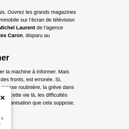
ais. Ouvrez les grands magazines
mobile sur l’écran de télévision
ichel Laurent
de l’agence
les Caron
, disparu au
mer
ter la machine à informer. Mais
es fronts, est erronée. Si,
e presse routinière, la grève dans
s. Cette vie là, les difficultés
 l’organisation que cela suppose,
r à
e