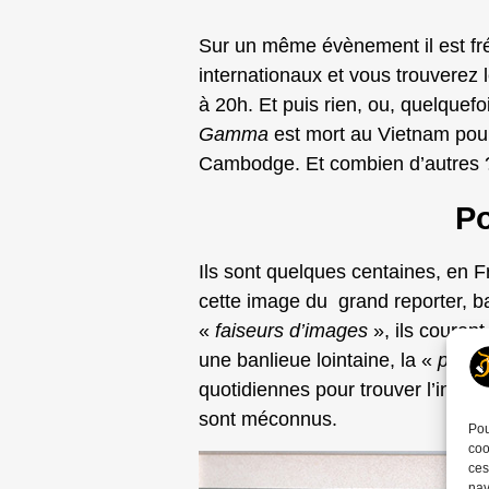
Sur un même évènement il est fré
internationaux et vous trouverez 
à 20h. Et puis rien, ou, quelquef
Gamma
est mort au Vietnam pou
Cambodge. Et combien d’autres ? 
Po
Ils sont quelques centaines, en F
cette image du grand reporter, b
«
faiseurs d’images
», ils courent
une banlieue lointaine, la «
planq
quotidiennes pour trouver l’infor
sont méconnus.
Pou
coo
ces
nav