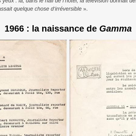
s yeux : là, dans le hall de l’hôtel, la télévision donnait
passait quelque chose d’irréversible
».
1966 : la naissance de
Gamma