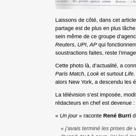
Laissons de côté, dans cet article,
partage est de plus en plus lâche
sein même de ce groupe d’agence
Reuters
,
UPI
,
AP
qui fonctionnent
soustractions faites, reste l’ima
Cette photo là, d’actualité, a 
Paris Match
,
Look
et surtout
Life
.
alors New York, a descendu les éc
La télévision s’est imposée, modi
rédacteurs en chef est devenue :
«
Un jour
» raconte
René Burri
d
«
j’avais terminé les prises d