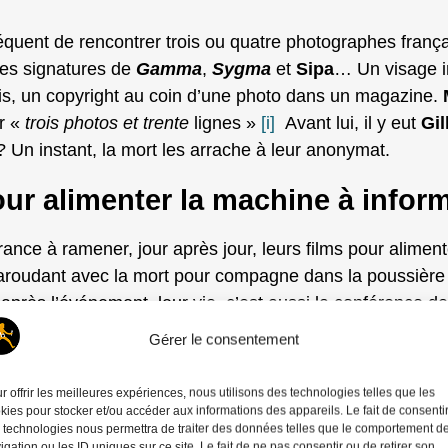
quent de rencontrer trois ou quatre photographes franç
les signatures de
Gamma
,
Sygma
et
Sipa
… Un visage im
ois, un copyright au coin d’une photo dans un magazine.
M
r «
trois photos et trente
lignes »
[i]
Avant lui, il y eut
Gil
Un instant, la mort les arrache à leur anonymat.
ur alimenter la machine à infor
rance à ramener, jour après jour, leurs films pour alimen
aroudant avec la mort pour compagne dans la poussière d
 après l’événement, leur vie, c’est aussi la conférence d
ue
» pour le fait divers et la préparation de leurs reportage
Gérer le consentement
mation, ses débouchés, l’argent des reportages et surtout
r offrir les meilleures expériences, nous utilisons des technologies telles que les
kies pour stocker et/ou accéder aux informations des appareils. Le fait de consenti
 technologies nous permettra de traiter des données telles que le comportement d
igation ou les ID uniques sur ce site. Le fait de ne pas consentir ou de retirer son