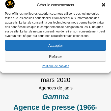
Gérer le consentement
Article de la rédaction
publié le
17
Pour offrir les meilleures expériences, nous utilisons des technologies
mai 2020
telles que les cookies pour stocker et/ou accéder aux informations des
appareils. Le fait de consentir à ces technologies nous permettra de traiter
Agences de jadis
des données telles que le comportement de navigation ou les ID uniques
sur ce site. Le fait de ne pas consentir ou de retirer son consentement peut
Les Reporters Associés
avoir un effet négatif sur certaines caractéristiques et fonctions.
Agence de presse française
Accepter
(1953-1971)
Refuser
Politique de cookies
Article de Michel Puech
publié le
10
mars 2020
Agences de jadis
Gamma
Agence de presse (1966-