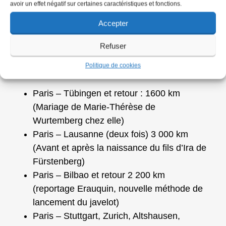
avoir un effet négatif sur certaines caractéristiques et fonctions.
décembre 1956, Lova de Vaysse répond :
Accepter
« Pour vous donner un exemple plus concret
voici, pour le dernier mois, les déplacements
Refuser
importants effectués par les véhicules de
Politique de cookies
l’agence :
Paris – Tübingen et retour : 1600 km
(Mariage de Marie-Thérèse de
Wurtemberg chez elle)
Paris – Lausanne (deux fois) 3 000 km
(Avant et après la naissance du fils d’Ira de
Fürstenberg)
Paris – Bilbao et retour 2 200 km
(reportage Erauquin, nouvelle méthode de
lancement du javelot)
Paris – Stuttgart, Zurich, Altshausen,