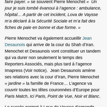
faire payer. »
se souvient Pierre Menochet
« Un
jour je suis tombé évanoui à l’agence : ambulance,
hôpital… A partir de cet incident, Lova de Vaysse
m’a déclaré à la Sécurité Sociale et m’a fait des
fiches de paie en bonne et due forme. »
Pi
erre Menochet va également accueillir
Jean
Desaunois
qui arrive de la cour du Shah d’Iran.
Menochet et Desaunois vont constituer un tandem
qui va durer non seulement le temps des
Reporters Associés, mais plus tard à l’agence
Imapress (Voir notice). Jean Desaunois amène
ses relations avec la cour d’Iran, Pierre Menochet
« jardine »
la famille de France… L’agence va
couvrir toutes les têtes couronnées d’Europe pour
Paris Match
,
Ici Paris
,
Point de Vue
,
Noir et Blanc
.
Le succès permet à Lova de Vaysse d’agrandir