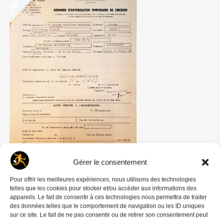
Gérer le consentement
16 novrembre 1956 (Crise de Suez) Demande
d’essence de l’agence Les Reporters Associés
Pour offrir les meilleures expériences, nous utilisons des technologies
telles que les cookies pour stocker et/ou accéder aux informations des
appareils. Le fait de consentir à ces technologies nous permettra de traiter
Vu la demande de 1 200 litres d’essence, le
SNAP
des données telles que le comportement de navigation ou les ID uniques
demande des précisions sur les reportages. Le 2
sur ce site. Le fait de ne pas consentir ou de retirer son consentement peut