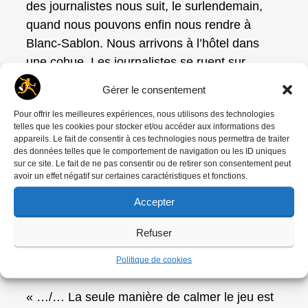
des journalistes nous suit, le surlendemain,
quand nous pouvons enfin nous rendre à
Blanc‑Sablon. Nous arrivons à l’hôtel dans
une cohue. Les journalistes se ruent sur
Brigitte qui, d’un seul coup, se réfugie dans sa
Gérer le consentement
chambre et refuse de rester dans cet hôtel. Il
Pour offrir les meilleures expériences, nous utilisons des technologies
faut improviser, vite. Nous dénichons une
telles que les cookies pour stocker et/ou accéder aux informations des
maison éloignée, où personne ne pourra nous
appareils. Le fait de consentir à ces technologies nous permettra de traiter
des données telles que le comportement de navigation ou les ID uniques
trouver, et décidons d’attendre là. De toute
sur ce site. Le fait de ne pas consentir ou de retirer son consentement peut
façon, nous sommes bloqués, puisque les
avoir un effet négatif sur certaines caractéristiques et fonctions.
hélicoptères retenus par Weber pour se
Accepter
rendre sur la banquise sont devenus
indisponibles ; c’est curieux. La guerre avec
Refuser
les autorités canadiennes aurait‑elle
Politique de cookies
commencé ? »
« …/… La seule manière de calmer le jeu est