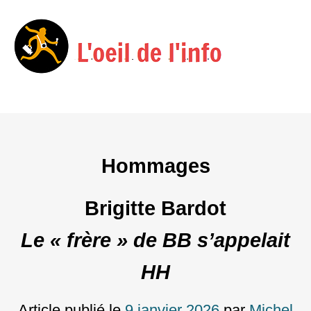
Menu
Skip
to
content
Hommages
Brigitte Bardot
Le « frère » de BB s’appelait
HH
Article publié le
9 janvier 2026
par
Michel