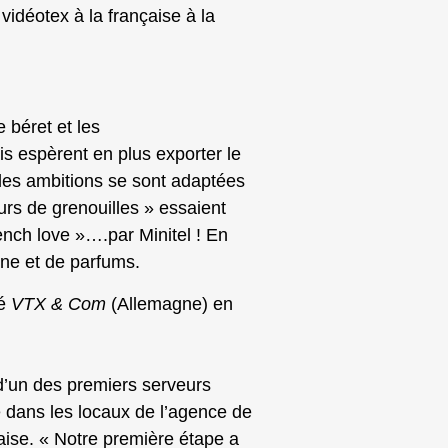
 vidéotex à la française à la
e béret et les
is espèrent en plus exporter le
 les ambitions se sont adaptées
rs de grenouilles » essaient
ench love »….par Minitel ! En
e et de parfums.
sé
VTX & Com
(Allemagne) en
d’un des premiers serveurs
e dans les locaux de l’agence de
çaise. « Notre première étape a