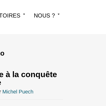
TOIRES
NOUS ?
to
se à la conquête
e
r
Michel Puech