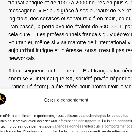
transatlantique et de 1000 à 2000 heures en plus sur
messagerie. » Et puis grâce à ses bureaux de NY et
logiciels, des services et serveurs clé en main, ce qu
L’an passé, la perte avouée étaient de 500 000 F par 
cela dure… Les professionnels français du vidéotex
Fourtanier, même si « sa marotte de l’international » 
aujourd’hui intrigue et intéresse. Aussi n’est-il pas 
newyorkais !
A tout seigneur, tout honneur : l’Etat français lui mêm
chemise ». Intelmatique SA, société privée dépen
France Télécom), a été créée pour promouvoir le vid
des système vidéotex dans tous les « coinstots » biz
Gérer le consentement
Equateur. Elle a maintenant une « offre international
est passé au commerce. « A l’origine, nous avons cr
r offrir les meilleures expériences, nous utilisons des technologies telles que les
fournisseurs de moyens du programme Télétel » ra
kies pour stocker et/ou accéder aux informations des appareils. Le fait de consenti
Directeur Général passé depuis janvier 1988 au « pr
 technologies nous permettra de traiter des données telles que le comportement d
igation ou les ID uniques sur ce site. Le fait de ne pas consentir ou de retirer son