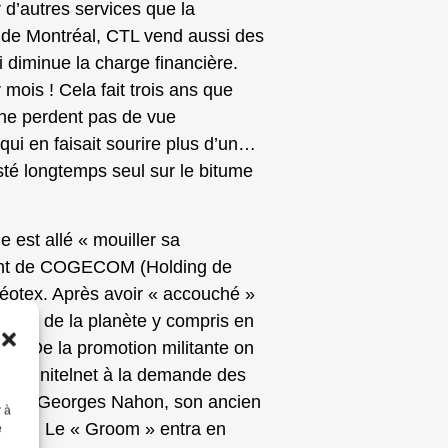
 d’autres services que la
 de Montréal, CTL vend aussi des
i diminue la charge financière.
mois ! Cela fait trois ans que
 ne perdent pas de vue
qui en faisait sourire plus d’un…
resté longtemps seul sur le bitume
e est allé « mouiller sa
dant de COGECOM (Holding de
éotex. Après avoir « accouché »
arres de la planète y compris en
e ». De la promotion militante on
éé Minitelnet à la demande des
conte Georges Nahon, son ancien
r à
ivé ». Le « Groom » entra en
e