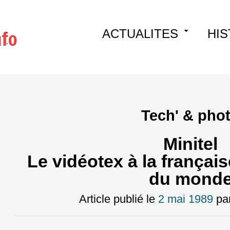
Skip
ACTUALITES
HIS
to
content
Tech' & pho
Minitel
Le vidéotex à la françai
du mond
Article publié le
2 mai 1989
pa