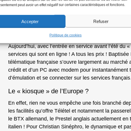
service pour faire des « démos » dans les salons et 
sentement peut avoir un effet négatif sur certaines caractéristiques et fonctions.
abonnés belges du vidéotex connaissent bien sous 
Accepter
Refuser
C’est par ce système que du monde entier ont peut 
services hexagonaux. Malheureusement ce « Groom 
Politique de cookies
donnait accès qu’à 1500 services générant 1500 à 20
Aujourd’hui, avec l’entrée en service avant l’été du
services qui sont en ligne ! A tous les prix ! Baptisée 
télématique française s’ouvre largement au marché amé
crédit et d’un PC avec modem pour instantanément té
d’émulation et se connecter sur les services françai
Le « kiosque » de l’Europe ?
En effet, rien ne vous empêche une fois branché depui
les facilités qu’offre Télétel et notamment la passere
le BTX allemand, le Prestel anglais actuellement en t
italien ! Pour Christian Sinéphro, le dynamique et p