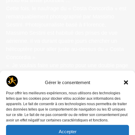
photo est limite pourtant …
Cette fois, le naufrage du « Costa Concordia » est
remarquablement photographié par Massimo
Sestini. Photojournaliste basé à Florence,
Massimo Sestini est habitué des prises de vue
aérienne. Il va durant quatre jours chercher un
hélicoptère pour aller juste au-dessus du « Costa
Concordia ».
« Je voulais faire une photo pour une double page
où l’on croirait au premier abord que le navire
flotte, avant que l’on s’aperçoive qu’à la place du
Gérer le consentement
ciel, il y a de l’eau ! ».
Pour offrir les meilleures expériences, nous utilisons des technologies
En attendant de trouver un hélicoptère qui veuille
telles que les cookies pour stocker et/ou accéder aux informations des
appareils. Le fait de consentir à ces technologies nous permettra de traiter
bien l’embarquer, la Marine nationale italienne
des données telles que le comportement de navigation ou les ID uniques
avec laquelle il a déjà fait de nombreux reportages,
sur ce site. Le fait de ne pas consentir ou de retirer son consentement peut
avoir un effet négatif sur certaines caractéristiques et fonctions.
l’autorise à plonger sur l’épave. Il va pouvoir
s’introduire dans le navire et photographier
Accepter