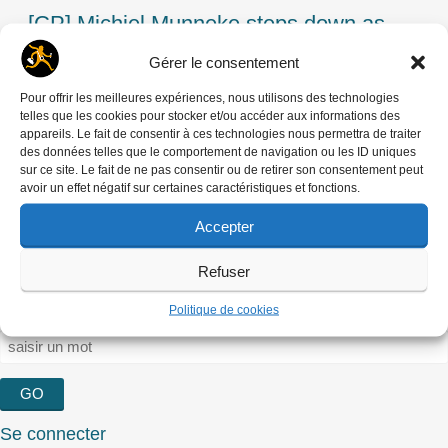
←
[CP] Michiel Munneke steps down as
Post
diector of World Press Photo
Gérer le consentement
navigation
[CP] SNJ-CGT: une journaliste photoreporter
Pour offrir les meilleures expériences, nous utilisons des technologies
telles que les cookies pour stocker et/ou accéder aux informations des
tuée en Centrafrique
→
appareils. Le fait de consentir à ces technologies nous permettra de traiter
des données telles que le comportement de navigation ou les ID uniques
Laisser un commentaire
sur ce site. Le fait de ne pas consentir ou de retirer son consentement peut
avoir un effet négatif sur certaines caractéristiques et fonctions.
Vous devez
vous connecter
pour publier un
Accepter
commentaire.
Refuser
RECHERCHER
Politique de cookies
Rechercher :
Se connecter