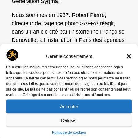
Génération Sygma)
Nous sommes en 1937. Robert Pierre,
directeur de l’agence photo SAFRA réagit,
dans un article cité par l’historienne Françoise
Denoyelle, à l’installation à Paris des agences
Keystone, Associated Press et Wide World
Gérer le consentement
Photos. « Les Français fidèles en cela à leurs
néfastes habitudes eurent tort de ne pas
Pour offrir les meilleures expériences, nous utilisons des technologies
telles que les cookies pour stocker et/ou accéder aux informations des
estimer avec exactitude le danger d’une telle
appareils. Le fait de consentir à ces technologies nous permettra de traiter
entreprise, au lieu de nier l’évidence, ils
des données telles que le comportement de navigation ou les ID uniques
sur ce site. Le fait de ne pas consentir ou de retirer son consentement peut
eussent sûrement mieux fait de chercher
avoir un effet négatif sur certaines caractéristiques et fonctions.
auprès d’elle les profitables leçons du
progrès..» Extrait de Génération Agences)
Accepter
Refuser
Récurrence des crises de la
Politique de cookies
photo de presse