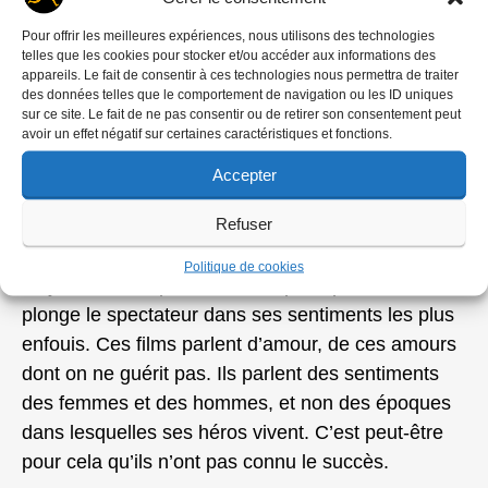
ses films « colle » autant à son cinéma, Jean-
Pour offrir les meilleures expériences, nous utilisons des technologies
Pierre Stora est son cousin germain et a connu le
telles que les cookies pour stocker et/ou accéder aux informations des
même éloignement de l’Algérie.
appareils. Le fait de consentir à ces technologies nous permettra de traiter
des données telles que le comportement de navigation ou les ID uniques
sur ce site. Le fait de ne pas consentir ou de retirer son consentement peut
Guy Gilles est un cinéaste totalement iconoclaste
avoir un effet négatif sur certaines caractéristiques et fonctions.
dans son époque. Ses films sont des poèmes. Ils
Accepter
transpirent le mal de vivre mêlé au bonheur de
sentir le soleil sur sa peau, les grains de sable de
Refuser
la plage sous les doigts.
Politique de cookies
Guy Gilles occupe nos cœurs plus que nos têtes. Il
plonge le spectateur dans ses sentiments les plus
enfouis. Ces films parlent d’amour, de ces amours
dont on ne guérit pas. Ils parlent des sentiments
des femmes et des hommes, et non des époques
dans lesquelles ses héros vivent. C’est peut-être
pour cela qu’ils n’ont pas connu le succès.