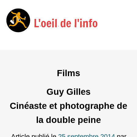
Menu
Skip
to
content
Films
Guy Gilles
Cinéaste et photographe de
la double peine
Article publié le
25 septembre 2014
par