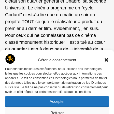
c’était son quartier général et Chabrol sa seconde
Université. Le cinéma programme un “cycle
Godard” c’est-à-dire que du matin au soir on
projette TOUT ce que le réalisateur a produit du
premier au dernier film. Evidemment, j’en suis.
Pour ceux qui ne connaissent pas ce cinéma
classé “monument historique” il est situé au cœur
du quartier Latin à deux pas de l’Université de la
Sorbonne.
Gérer le consentement
Rentrant d’Afrique, je ne sais rien de ce qui se
Pour offrir les meilleures expériences, nous utilisons des technologies
telles que les cookies pour stocker et/ou accéder aux informations des
passe à Nanterre. Je ne sais rien de ce qui se
appareils. Le fait de consentir à ces technologies nous permettra de traiter
trame chez les jeunes dans les universités. A 16 h,
des données telles que le comportement de navigation ou les ID uniques
sur ce site. Le fait de ne pas consentir ou de retirer son consentement peut
remettant à plus tard la suite des œuvres de
avoir un effet négatif sur certaines caractéristiques et fonctions.
Godard, je décide de sortir… Immédiatement, je
Accepter
suis noyé sous les lacrymogènes et assourdi par
les grenades. Je ne vois ni les flics ni les
Refuser