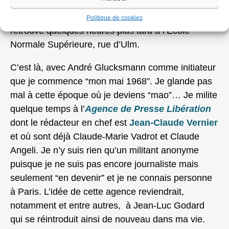
manifestants. L’occupation de la Sorbonne vient de
commencer. Je ne connais personne et je me
Politique de cookies
retrouve quelques heures plus tard à l’Ecole
Normale Supérieure, rue d’Ulm.
C’est là, avec André Glucksmann comme initiateur
que je commence “mon mai 1968”. Je glande pas
mal à cette époque où je deviens “mao”… Je milite
quelque temps à l’
Agence de Presse Libération
dont le rédacteur en chef est
Jean-Claude Vernier
et où sont déjà Claude-Marie Vadrot et Claude
Angeli. Je n’y suis rien qu’un militant anonyme
puisque je ne suis pas encore journaliste mais
seulement “en devenir” et je ne connais personne
à Paris. L’idée de cette agence reviendrait,
notamment et entre autres, à Jean-Luc Godard
qui se réintroduit ainsi de nouveau dans ma vie.