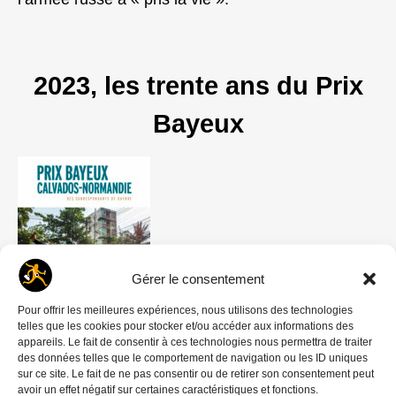
2023, les trente ans du Prix
Bayeux
Gérer le consentement
Pour offrir les meilleures expériences, nous utilisons des technologies
telles que les cookies pour stocker et/ou accéder aux informations des
Un Prix d’obédience
appareils. Le fait de consentir à ces technologies nous permettra de traiter
des données telles que le comportement de navigation ou les ID uniques
internationale qui, à la veille de son 30ème
sur ce site. Le fait de ne pas consentir ou de retirer son consentement peut
anniversaire a plus que le mérite d’exister. Comme
avoir un effet négatif sur certaines caractéristiques et fonctions.