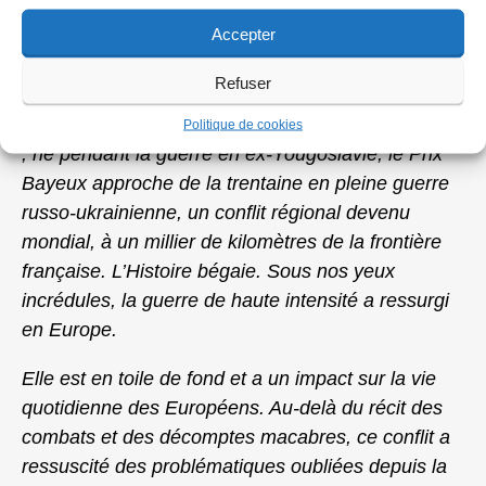
l’a évoqué Patrick Gomont, maire de Bayeux
Accepter
depuis 2002, ville devenue incontournable en
octobre de chaque année.
Refuser
e
« Créé pour le 50
anniversaire du Débarquement
Politique de cookies
; né pendant la guerre en ex-Yougoslavie, le Prix
Bayeux approche de la trentaine en pleine guerre
russo-ukrainienne, un conflit régional devenu
mondial, à un millier de kilomètres de la frontière
française. L’Histoire bégaie. Sous nos yeux
incrédules, la guerre de haute intensité a ressurgi
en Europe.
Elle est en toile de fond et a un impact sur la vie
quotidienne des Européens. Au-delà du récit des
combats et des décomptes macabres, ce conflit a
ressuscité des problématiques oubliées depuis la