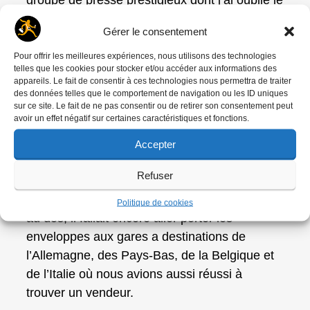
nom dirigé par M.Van Muysen. Toute l’agence
Gérer le consentement
s’est d’ailleurs déplacée à Amsterdam lors des
fêtes marquant un anniversaire important de la
Pour offrir les meilleures expériences, nous utilisons des technologies
telles que les cookies pour stocker et/ou accéder aux informations des
Reine Juliana.
appareils. Le fait de consentir à ces technologies nous permettra de traiter
des données telles que le comportement de navigation ou les ID uniques
Ce fut une aventure importante de mon
sur ce site. Le fait de ne pas consentir ou de retirer son consentement peut
avoir un effet négatif sur certaines caractéristiques et fonctions.
existence. Pas très rémunératrice au départ,
mais très enthousiasmante. Il y avait
Accepter
beaucoup de travail : au début, pas de
Refuser
coursier. Quand les tirages avaient été glacés,
les textes écrits et édités, les légendes collées
Politique de cookies
au dos, il fallait encore aller porter les
enveloppes aux gares a destinations de
l’Allemagne, des Pays-Bas, de la Belgique et
de l’Italie où nous avions aussi réussi à
trouver un vendeur.