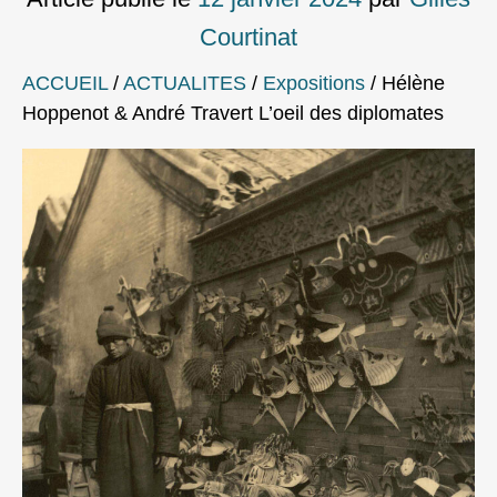
Courtinat
ACCUEIL
/
ACTUALITES
/
Expositions
/
Hélène
Hoppenot & André Travert L’oeil des diplomates