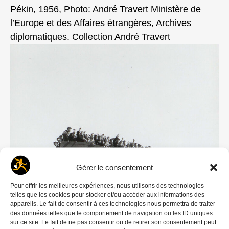
Pékin, 1956, Photo: André Travert Ministère de
l’Europe et des Affaires étrangères, Archives
diplomatiques. Collection André Travert
Gérer le consentement
Pour offrir les meilleures expériences, nous utilisons des technologies
Pékin, Tian’an men (la porte de la Paix céleste),
telles que les cookies pour stocker et/ou accéder aux informations des
appareils. Le fait de consentir à ces technologies nous permettra de traiter
1er oct. 69, 1969, Photo: André Travert Ministère
des données telles que le comportement de navigation ou les ID uniques
de l’Europe et des Affaires étrangères, Archives
sur ce site. Le fait de ne pas consentir ou de retirer son consentement peut