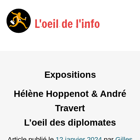
Menu
Skip
to
content
Expositions
Hélène Hoppenot & André
Travert
L’oeil des diplomates
Article publié le
12 janvier 2024
par
Gilles