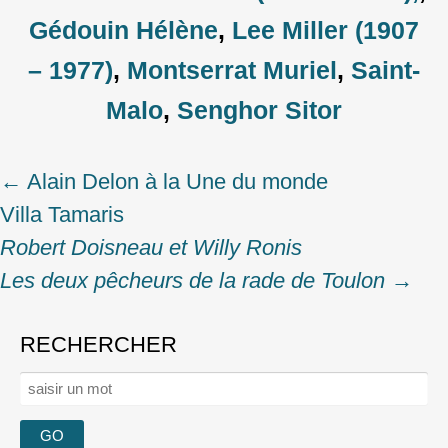
Gédouin Hélène
,
Lee Miller (1907
– 1977)
,
Montserrat Muriel
,
Saint-
Malo
,
Senghor Sitor
←
Alain Delon à la Une du monde
Post
Villa Tamaris
navigation
Robert Doisneau et Willy Ronis
Les deux pêcheurs de la rade de Toulon
→
RECHERCHER
Rechercher :