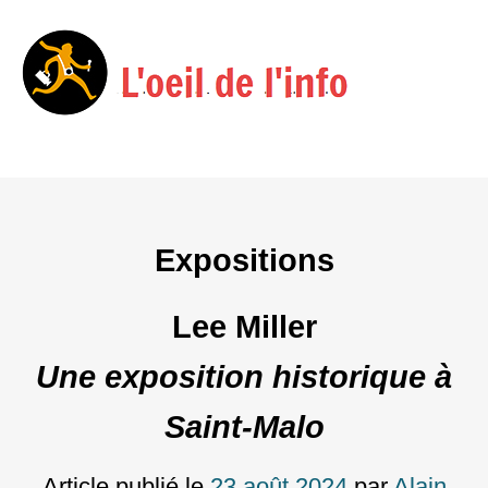
Menu
Skip
to
content
Expositions
Lee Miller
Une exposition historique à
Saint-Malo
Article publié le
23 août 2024
par
Alain