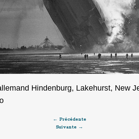
 allemand Hindenburg, Lakehurst, New J
o
← Précédente
Suivante →