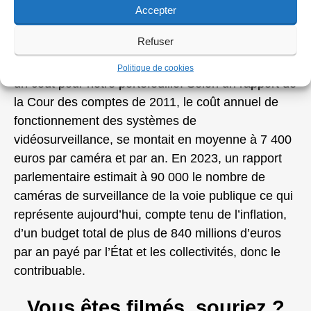
prestataires, qui pratiquent de longue date
Accepter
l’exercice, ont fait un sérieux lobbying auprès des
Refuser
autorités et des politiques très à l’écoute de leur
discours sécuritaire. Sans oublier que tout cela a
Politique de cookies
un coût pour notre portefeuille. Selon un rapport de
la Cour des comptes de 2011, le coût annuel de
fonctionnement des systèmes de
vidéosurveillance, se montait en moyenne à 7 400
euros par caméra et par an. En 2023, un rapport
parlementaire estimait à 90 000 le nombre de
caméras de surveillance de la voie publique ce qui
représente aujourd’hui, compte tenu de l’inflation,
d’un budget total de plus de 840 millions d’euros
par an payé par l’État et les collectivités, donc le
contribuable.
Vous êtes filmés, souriez ?