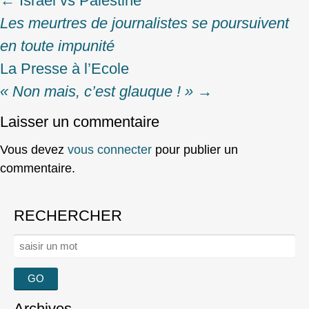
←
Israel vs Palestine
Post
Les meurtres de journalistes se poursuivent
navigation
en toute impunité
La Presse à l’Ecole
« Non mais, c’est glauque ! »
→
Laisser un commentaire
Vous devez
vous connecter
pour publier un
commentaire.
RECHERCHER
Rechercher :
Archives