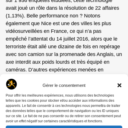
sur 1 936 enquêtes étudiées, cette technologie
avait joué un rôle dans la résolution de 22 affaires
(1,13%). Belle performance non ? Notons
également que Nice est une des villes les plus
vidéosurveillées en France, ce qui n’a pas
empêché l’attentat du 14 juillet 2016, alors que le
terroriste était allé une dizaine de fois en repérage
avec son camion sur la promenade des Anglais, un
axe interdit aux poids lourds et très équipé en
caméras. D’autres expériences menées en
Grande-Bretagne ou aux Pays-Bas avaient
également conclu que ces dispositifs ne
Gérer le consentement
changeaient rien à la sécurité de nos concitoyens,
Pour offrir les meilleures expériences, nous utilisons des technologies
ce qui reste, malgré tout, l’argument cache sexe
telles que les cookies pour stocker et/ou accéder aux informations des
appareils. Le fait de consentir à ces technologies nous permettra de traiter
pour nous vendre la chose. Ne doutons pas une
des données telles que le comportement de navigation ou les ID uniques
seule seconde non plus que les fabricants de
sur ce site. Le fait de ne pas consentir ou de retirer son consentement peut
avoir un effet négatif sur certaines caractéristiques et fonctions.
matériel, de solutions informatiques et autres