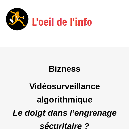
Menu
Skip
to
content
Bizness
Vidéosurveillance
algorithmique
Le doigt dans l’engrenage
sécuritaire ?