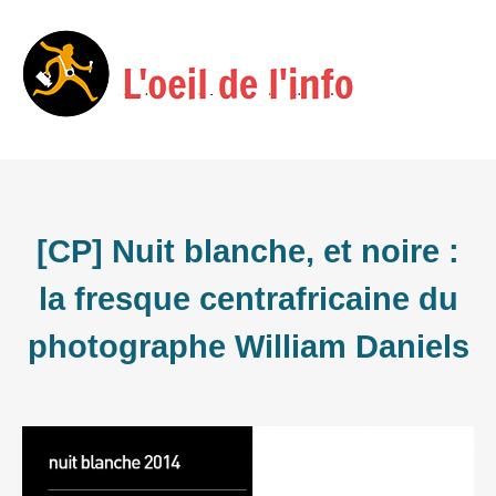
Skip
Menu
to
content
[CP] Nuit blanche, et noire :
la fresque centrafricaine du
photographe William Daniels