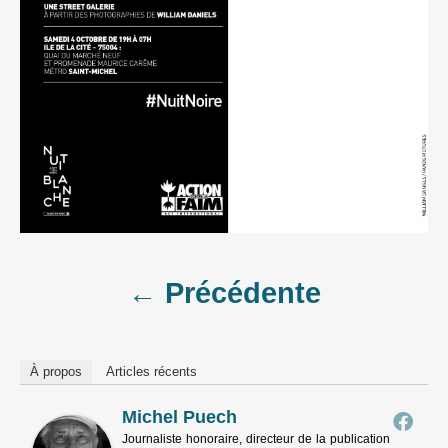
Post
← Précédente
navigation
À propos
Articles récents
Michel Puech
Journaliste honoraire, directeur de la publication