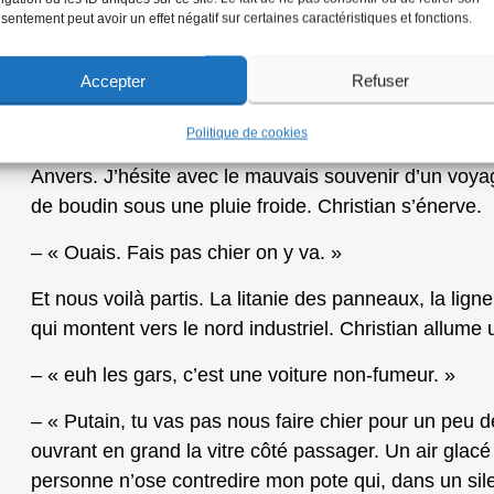
sentement peut avoir un effet négatif sur certaines caractéristiques et fonctions.
– « Ils m’ont filé tout un paquet, les mecs. J’crois qu’
Accepter
Refuser
Je les comprends les pauvres. Il se fait tard et c’es
risque bien de ne pas nous voir. Et à deux c’est moin
Politique de cookies
longtemps. Une caisse s’arrête. Au volant un minet 
Anvers. J’hésite avec le mauvais souvenir d’un voyag
de boudin sous une pluie froide. Christian s’énerve.
– « Ouais. Fais pas chier on y va. »
Et nous voilà partis. La litanie des panneaux, la lig
qui montent vers le nord industriel. Christian allume 
– « euh les gars, c’est une voiture non-fumeur. »
– « Putain, tu vas pas nous faire chier pour un peu 
ouvrant en grand la vitre côté passager. Un air glacé
personne n’ose contredire mon pote qui, dans un sile