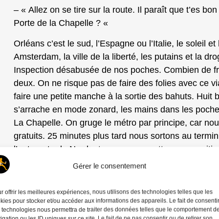
– « Allez on se tire sur la route. Il paraît que t’es bo
Porte de la Chapelle ? «
Orléans c’est le sud, l’Espagne ou l’Italie, le soleil et 
Amsterdam, la ville de la liberté, les putains et la dr
Inspection désabusée de nos poches. Combien de fri
deux. On ne risque pas de faire des folies avec ce vi
faire une petite manche à la sortie des bahuts. Huit b
s’arrache en mode zonard, les mains dans les poches
La Chapelle. On gruge le métro par principe, car nous
gratuits. 25 minutes plus tard nous sortons au termin
l’autoroute du Nord, et nous nous mettons en position,
trop de monde à part un couple de vieux hippies.
Gérer le consentement
– « T’as vu les poubellards ? » crache Christian. Je 
r offrir les meilleures expériences, nous utilisons des technologies telles que les
kies pour stocker et/ou accéder aux informations des appareils. Le fait de consenti
Il est impressionnant mon coéquipier quand il en a en
 technologies nous permettra de traiter des données telles que le comportement d
sourire.
igation ou les ID uniques sur ce site. Le fait de ne pas consentir ou de retirer son