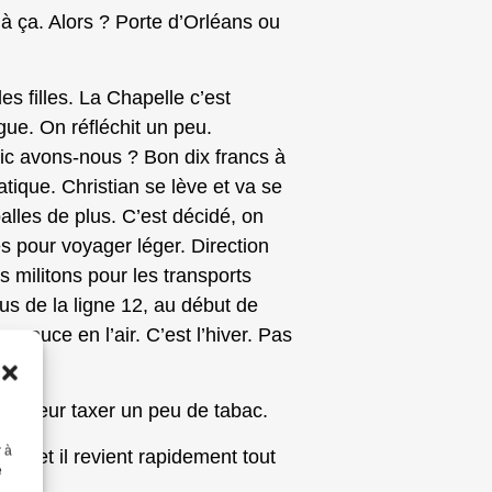
n à ça. Alors ? Porte d’Orléans ou
les filles. La Chapelle c’est
ogue. On réfléchit un peu.
c avons-nous ? Bon dix francs à
atique. Christian se lève et va se
alles de plus. C’est décidé, on
 pour voyager léger. Direction
 militons pour les transports
us de la ligne 12, au début de
 pouce en l’air. C’est l’hiver. Pas
vais leur taxer un peu de tabac.
r à
vie et il revient rapidement tout
e