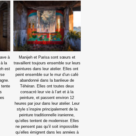
cave à
Manijeh et Parisa sont sœurs et
 à la
travaillent toujours ensemble sur leurs
eh est
peintures dans leur atelier. Elles ont
rse
peint ensemble sur le mur d’un café
magne.
abandonné dans la banlieue de
t tente
Téhéran. Elles ont toutes deux
es
consacré leur vie à l’art et à la
ses
peinture, et passent environ 12
heures par jour dans leur atelier. Leur
style s’inspire principalement de la
peinture traditionnelle iranienne,
qu’elles tentent de moderniser. Elles
ne pensent pas qu’il soit impossible
qu’elles émigrent dans les années à