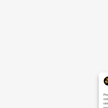
Pou
coo
ces
nav