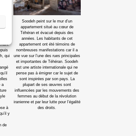
bureau
Soodeh peint sur le mur d’un
70 ans
appartement situé au cœur de
 Cet
Téhéran et évacué depuis des
oyées
années. Les habitants de cet
tenant
appartement ont été témoins de
epuis
nombreuses manifestations car il a
h, qui
une vue sur l’une des rues principales
et importantes de Téhéran. Soodeh
hangé
est une artiste internationale qui ne
qu’il
pense pas à émigrer car le sujet de
elles
sont inspirées par son pays. La
e a
plupart de ses œuvres sont
ture
influencées par les mouvements des
tyle
femmes au début de la révolution
iranienne et par leur lutte pour l’égalité
ose à
des droits.
u’il y
n de