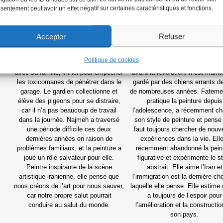
sentement peut avoir un effet négatif sur certaines caractéristiques et fonctions.
Najmeh a peint sur le mur d’un garage
Fatemeh a peint sur le mur du 
Accepter
Refuser
abandonné dans le centre de
d’une station-service vieille de 
Téhéran. Ce garage est abandonné
et abandonnée depuis 30 ans.
Politique de cookies
depuis la révolution et un gardien,
endroit était géré par des empl
avec sa famille, vit ici pour empêcher
avant la révolution. Il est main
les toxicomanes de pénétrer dans le
gardé par des chiens errants d
garage. Le gardien collectionne et
de nombreuses années. Fateme
élève des pigeons pour se distraire,
pratique la peinture depuis
car il n’a pas beaucoup de travail
l’adolescence, a récemment c
dans la journée. Najmeh a traversé
son style de peinture et pense 
une période difficile ces deux
faut toujours chercher de nouv
dernières années en raison de
expériences dans la vie. Ell
problèmes familiaux, et la peinture a
récemment abandonné la pein
joué un rôle salvateur pour elle.
figurative et expérimente le s
Peintre inspirante de la scène
abstrait. Elle aime l’Iran et
artistique iranienne, elle pense que
l’immigration est la dernière ch
nous créons de l’art pour nous sauver,
laquelle elle pense. Elle estime q
car notre propre salut pourrait
a toujours de l’espoir pour
conduire au salut du monde.
l’amélioration et la constructio
son pays.