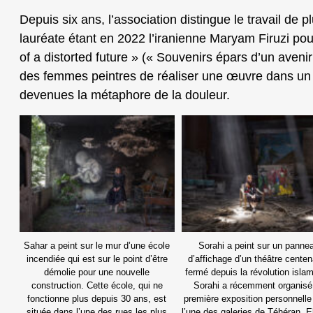
Depuis six ans, l’association distingue le travail de p
lauréate étant en 2022 l’iranienne Maryam Firuzi po
of a distorted future » (« Souvenirs épars d’un aven
des femmes peintres de réaliser une œuvre dans un
devenues la métaphore de la douleur.
Sahar a peint sur le mur d’une école
Sorahi a peint sur un panne
incendiée qui est sur le point d’être
d’affichage d’un théâtre centen
démolie pour une nouvelle
fermé depuis la révolution isla
construction. Cette école, qui ne
Sorahi a récemment organisé
fonctionne plus depuis 30 ans, est
première exposition personnell
située dans l’une des rues les plus
l’une des galeries de Téhéran. El