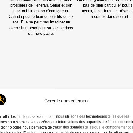
prospères de Téhéran. Sahar et son
pas de plan particulier pour 
mari ont l’intention d’immigrer au
avenir, mais tous ses rêves s
Canada pour le bien de leur fils de six
résumés dans son art.
ans. Elle ne peut pas imaginer un
avenir fructueux pour sa famille dans
sa mère patrie.
Gérer le consentement
r offrir les meilleures expériences, nous utilisons des technologies telles que les
kies pour stocker et/ou accéder aux informations des appareils. Le fait de consenti
 technologies nous permettra de traiter des données telles que le comportement d
igation ou les ID uniques sur ce site. Le fait de ne pas consentir ou de retirer son