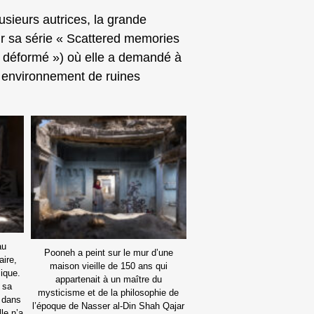
lusieurs autrices, la grande
ur sa série « Scattered memories
ir déformé ») où elle a demandé à
 environnement de ruines
au
Pooneh a peint sur le mur d’une
aire,
maison vieille de 150 ans qui
mique.
appartenait à un maître du
 sa
mysticisme et de la philosophie de
e dans
l’époque de Nasser al-Din Shah Qajar
le n’a