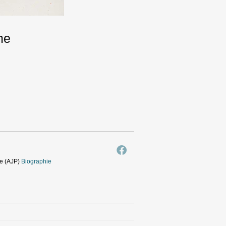
me
ie (AJP)
Biographie