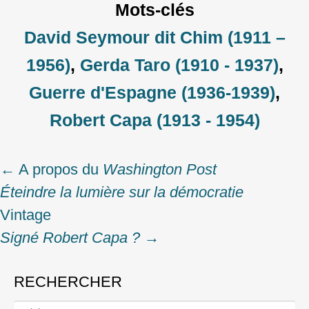
Mots-clés
David Seymour dit Chim (1911 –
1956)
,
Gerda Taro (1910 - 1937)
,
Guerre d'Espagne (1936‑1939)
,
Robert Capa (1913 - 1954)
←
A propos du
Washington Post
Post
Éteindre la lumière sur la démocratie
navigation
Vintage
Signé Robert Capa ?
→
RECHERCHER
Rechercher :