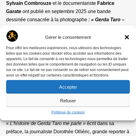
Sylvain Combrouze
et le documentariste
Fabrice
Garate
ont publié en septembre 2025 une bande
dessinée consacrée à la photographe
: « Gerda Taro –
Une photographe en guerre »
. En près de 250 pages ils
retracent à travers un roman graphique agrémenté d’un
Gérer le consentement
carnet de photos, la vie hors du commun et le destin
Pour offrir les meilleures expériences, nous utilisons des technologies
tragique de cette femme engagée, antifasciste, pionnière
telles que les cookies pour stocker et/ou accéder aux informations des
appareils. Le fait de consentir à ces technologies nous permettra de traiter
du photojournalisme qui voulait changer le monde avec
des données telles que le comportement de navigation ou les ID uniques
ses photos. Elle n’y est pas totalement parvenue, mais
sur ce site. Le fait de ne pas consentir ou de retirer son consentement peut
avoir un effet négatif sur certaines caractéristiques et fonctions.
Gerda Taro a ouvert la voie à d’autres femmes
photojournalistes (Catherine Leroy, Françoise Demulder,
Accepter
Susan Meiselas…) qui, comme elle, ont photographié la
Refuser
guerre au plus près, alors que ce terrain a longtemps été
réservé aux hommes.
Politique de cookies
« L’histoire de Gerda Taro me parle »
écrit dans sa
préface, la journaliste Dorothée Olliéric, grande reporter à