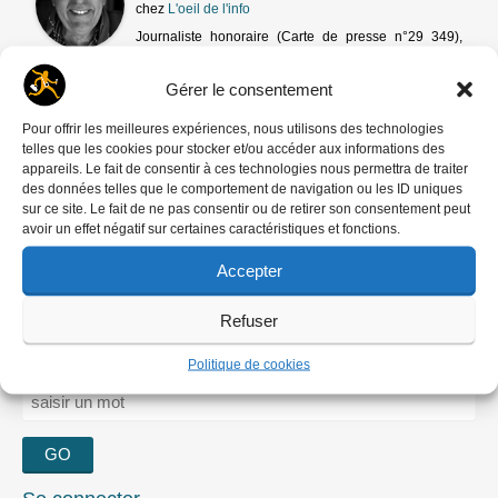
chez
L'oeil de l'info
Journaliste honoraire (Carte de presse n°29 349),
directeur de la publication
Gérer le consentement
Pour offrir les meilleures expériences, nous utilisons des technologies
Catégories :
Agences de jadis
Tags
telles que les cookies pour stocker et/ou accéder aux informations des
appareils. Le fait de consentir à ces technologies nous permettra de traiter
:
Denise Fastout (1924 – 2010)
des données telles que le comportement de navigation ou les ID uniques
sur ce site. Le fait de ne pas consentir ou de retirer son consentement peut
Edimedia
Jean-Daniel Belfond
avoir un effet négatif sur certaines caractéristiques et fonctions.
Kouza Hélène
Pierre Belfond
Accepter
Refuser
RECHERCHER
Politique de cookies
Rechercher :