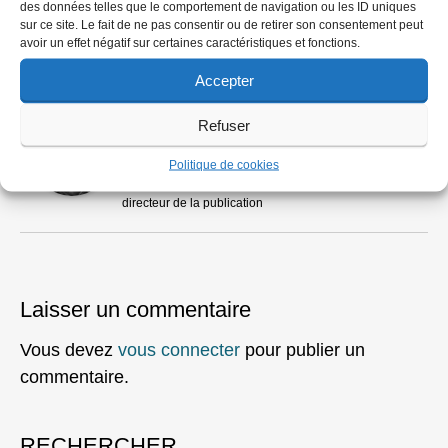
des données telles que le comportement de navigation ou les ID uniques
sur ce site. Le fait de ne pas consentir ou de retirer son consentement peut
avoir un effet négatif sur certaines caractéristiques et fonctions.
À propos
Articles récents
Accepter
Michel Puech
Refuser
Journaliste honoraire, directeur de la publication
chez
L'oeil de l'info
Politique de cookies
Journaliste honoraire (Carte de presse n°29 349),
directeur de la publication
Laisser un commentaire
Vous devez
vous connecter
pour publier un
commentaire.
RECHERCHER