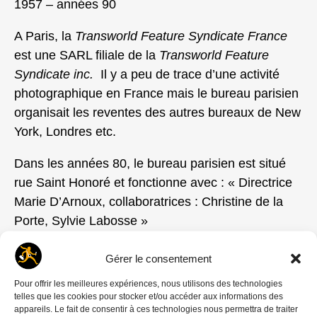
1957 – années 90
A Paris, la
Transworld Feature Syndicate France
est une SARL filiale de la
Transworld Feature
Syndicate inc.
Il y a peu de trace d’une activité
photographique en France mais le bureau parisien
organisait les reventes des autres bureaux de New
York, Londres etc.
Dans les années 80, le bureau parisien est situé
rue Saint Honoré et fonctionne avec : « Directrice
Marie D’Arnoux, collaboratrices : Christine de la
Porte, Sylvie Labosse »
Adresse
Gérer le consentement
231, Rue St Honore – 75008 Paris
Pour offrir les meilleures expériences, nous utilisons des technologies
telles que les cookies pour stocker et/ou accéder aux informations des
appareils. Le fait de consentir à ces technologies nous permettra de traiter
Dernière révision le vendredi 26 janvier 2024 7:44