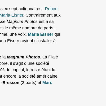
vec sept actionnaires :
Robert
Maria Eisner
. Contrairement aux
esse
Magnum Photos
est à sa
pas le même nombre de parts ;
mme, une voix.
Maria Eisner
qui
a Eisner revient s’installer à
e la
Magnum Photos
.
La filiale
re, il s’agit d’une société
 du capital, le reste étant la
nt encore la société américaine
er-Bresson
(3 parts) et
Marc