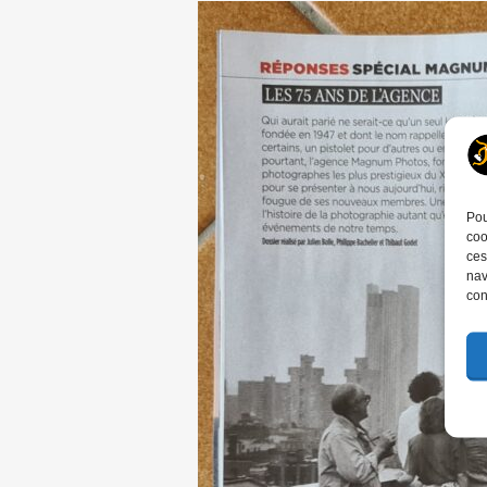
Pou
coo
ces
nav
con