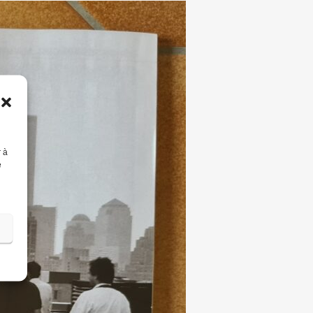
r à
e