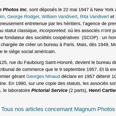
 Photos Inc
.
sont déposés le 22 mai 1947 à New York a
im
,
George Rodger
,
William Vandivert
,
Rita Vandivert
et
igneusement entretenue par les héritiers, l’agence de pr
u statut classique,
incorporeted
, où les associés n’ont 
ipe fondateur des sociétés coopératives (SCOP) : un ho
chargée de créer un bureau à Paris. Mais, dès 1949, Mari
e le siège social américain.
125, rue du Faubourg Saint-Honoré, devient le bureau d
tribunal de commerce que le 9 septembre 1957. Et là enco
emier gérant
Georges Ninaud
déclare en 1957 détenir 10%
ne. En 1980, sur une copie des statuts, les associés so
, le laboratoire
Pictorial Service
(2 parts),
Henri Carti
Tous nos articles concernant Magnum Photos