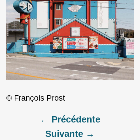
© François Prost
Post
← Précédente
Suivante →
navigation