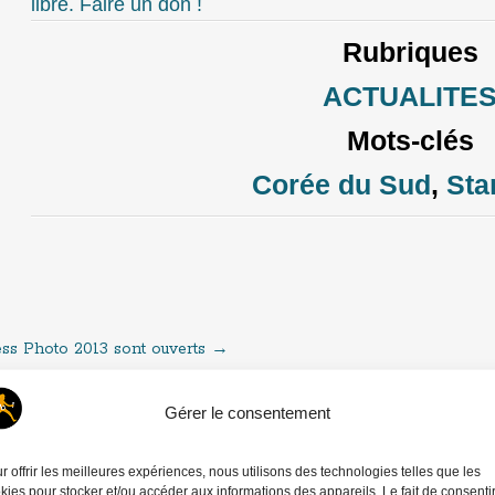
libre. Faire un don !
Rubriques
ACTUALITE
Mots-clés
Corée du Sud
,
Sta
ess Photo 2013 sont ouverts
→
Gérer le consentement
e.
r offrir les meilleures expériences, nous utilisons des technologies telles que les
kies pour stocker et/ou accéder aux informations des appareils. Le fait de consenti