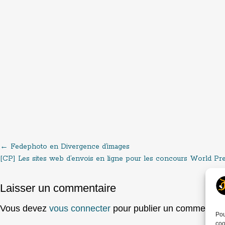
←
Fedephoto en Divergence d’images
Post
[CP] Les sites web d’envois en ligne pour les concours World Pr
navigation
Laisser un commentaire
Vous devez
vous connecter
pour publier un commentair
Pou
coo