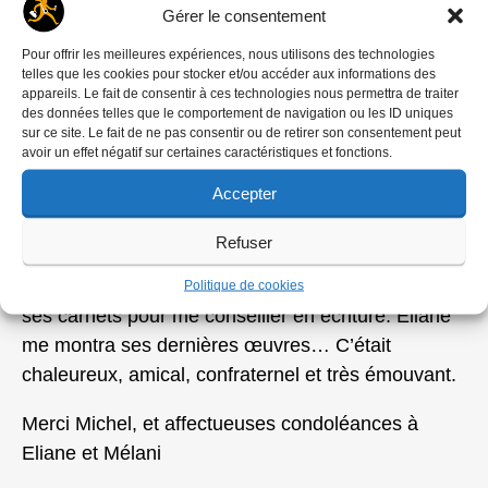
Michel Le Bris que j’aimais beaucoup et perdu de
Gérer le consentement
vue. Une dame me répondit au téléphone
Pour offrir les meilleures expériences, nous utilisons des technologies
qu’Eliane et Michel n’étaient pas à la maison. Ils
telles que les cookies pour stocker et/ou accéder aux informations des
étaient aux obsèques de Nicolas Bouvier.
appareils. Le fait de consentir à ces technologies nous permettra de traiter
des données telles que le comportement de navigation ou les ID uniques
Décidément, les obsèques …
sur ce site. Le fait de ne pas consentir ou de retirer son consentement peut
avoir un effet négatif sur certaines caractéristiques et fonctions.
Grâce à notre ami commun
Alain Mingam,
je suis
Accepter
allé rendre visite à Eliane et Michel dans leur petite
maison de la baie de Morlaix. Comme si nous ne
Refuser
nous étions jamais quittés, Michel m’expliqua, avec
simplicité et chaleur, comment il travaillait, ouvrit
Politique de cookies
ses carnets pour me conseiller en écriture. Eliane
me montra ses dernières œuvres… C’était
chaleureux, amical, confraternel et très émouvant.
Merci Michel, et affectueuses condoléances à
Eliane et Mélani