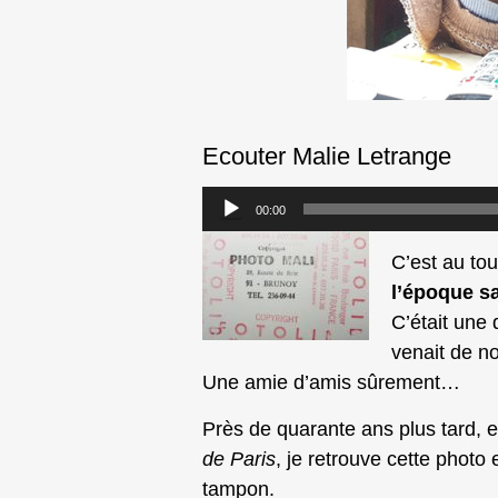
Ecouter Malie Letrange
Lecteur
00:00
audio
C’est au to
l’époque sa
C’était une 
venait de no
Une amie d’amis sûrement…
Près de quarante ans plus tard, e
de Paris
, je retrouve cette photo
tampon.