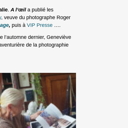
alie
.
A l’œil
a publié les
y
, veuve du photographe Roger
mage
,
puis à
VIP Presse
….
de l’automne dernier, Geneviève
aventurière de la photographie