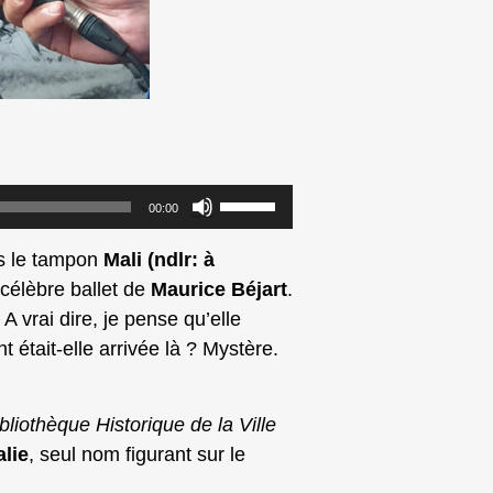
Utilisez
00:00
les
flèches
is le tampon
Mali (ndlr: à
haut/bas
e célèbre ballet de
Maurice Béjart
.
pour
. A vrai dire, je pense qu’elle
augmenter
 était-elle arrivée là ? Mystère.
ou
diminuer
bliothèque Historique de la Ville
le
lie
, seul nom figurant sur le
volume.