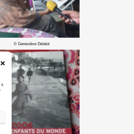
© Geneviève Delalot
r à
e