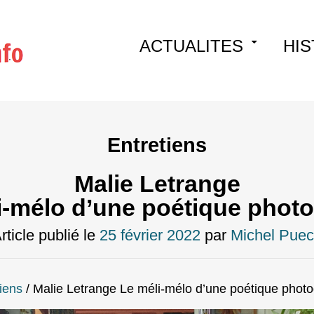
Skip
ACTUALITES
HIS
to
content
Entretiens
Malie Letrange
i-mélo d’une poétique phot
rticle publié le
25 février 2022
par
Michel Pue
iens
/
Malie Letrange Le méli-mélo d’une poétique phot