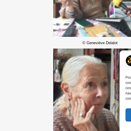
© Geneviève Delalot
Pou
coo
ces
nav
con