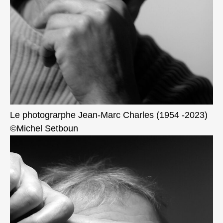
Le photograrphe Jean-Marc Charles (1954 -2023)
©Michel Setboun