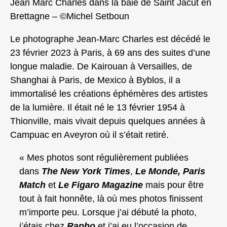
Jean Marc Charles dans la baie de Saint Jacut en
Brettagne – ©Michel Setboun
Le photographe Jean-Marc Charles est décédé le
23 février 2023 à Paris, à 69 ans des suites d’une
longue maladie. De Kairouan à Versailles, de
Shanghai à Paris, de Mexico à Byblos, il a
immortalisé les créations éphémères des artistes
de la lumière. Il était né le 13 février 1954 à
Thionville, mais vivait depuis quelques années à
Campuac en Aveyron où il s’était retiré.
« Mes photos sont régulièrement publiées
dans
The New York Times
,
Le Monde,
Paris
Match
et
Le Figaro Magazine
mais pour être
tout à fait honnête, là où mes photos finissent
m’importe peu. Lorsque j’ai débuté la photo,
j’étais chez
Rapho
et j’ai eu l’occasion de