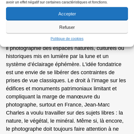
Lumi
ère
(Editions Le bec en l’air) puis, en 2006,
avoir un effet négatif sur certaines caractéristiques et fonctions.
Paris d’ombre et de lumi
ère
(Editions Paris
Accepter
Villages).
Refuser
En 2004, avec son complice
Richard Thomas,
il
Politique de cookies
crée le collectif
Loargann
[2]
. Dans le crépuscule,
il photographie des espaces naturels, culturels ou
historiques mis en lumière par la lune et un
système d’éclairage éphémère. L’idée fondatrice
est une envie de se libérer des contraintes de
prises de vue classiques. Le droit à l’image sur les
édifices et monuments patrimoniaux limitant et
compliquant la marge de manœuvre du
photographe, surtout en France, Jean-Marc
Charles a voulu travailler sur des sujets libres : la
nature, le végétal, le minéral. Même si, là encore,
le photographe doit toujours faire attention à ne