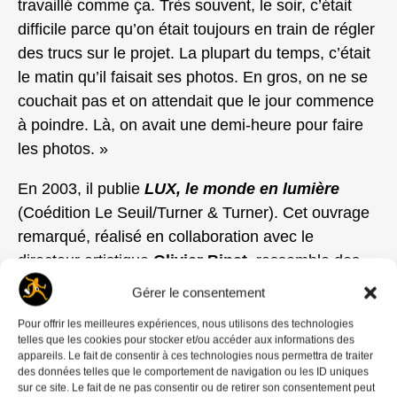
travaillé comme ça. Très souvent, le soir, c’était
difficile parce qu’on était toujours en train de régler
des trucs sur le projet. La plupart du temps, c’était
le matin qu’il faisait ses photos. En gros, on ne se
couchait pas et on attendait que le jour commence
à poindre. Là, on avait une demi-heure pour faire
les photos. »
En 2003, il publie
LUX, le monde en lumi
ère
(Coédition Le Seuil/Turner & Turner). Cet ouvrage
remarqué, réalisé en collaboration avec le
directeur artistique
Olivier Binst,
rassemble des
clichés de monuments éclairés comme la pyramide
Gérer le consentement
du Louvre, la cathédrale d’Amiens, le Colisée de
Pour offrir les meilleures expériences, nous utilisons des technologies
Rome ou la grande mosquée de Kairouan. Le livre
telles que les cookies pour stocker et/ou accéder aux informations des
sera pour de plus jeunes photographes une source
appareils. Le fait de consentir à ces technologies nous permettra de traiter
des données telles que le comportement de navigation ou les ID uniques
d’inspiration. En 2005 il publie
Les Couleurs de la
sur ce site. Le fait de ne pas consentir ou de retirer son consentement peut