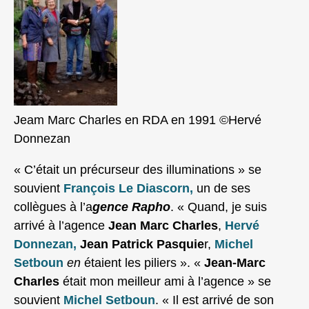
Jeam Marc Charles en RDA en 1991 ©Hervé
Donnezan
« C’était un précurseur des illuminations » se
souvient
François
Le Diascorn
,
un de ses
collègues à l’a
gence Rapho
. « Quand, je suis
arrivé à l’agence
Jean Marc Ch
arles
,
Hervé
Donnezan,
Jean Patrick Pasquie
r,
Michel
Setboun
en
étaient les piliers ». «
Jean-Marc
Charles
était mon meilleur ami à l’agence » se
souvient
Michel Setboun
. « Il est arrivé de son