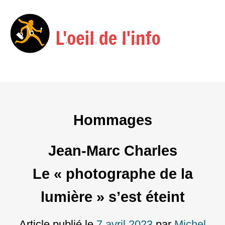
Menu
Skip
to
content
Hommages
Jean-Marc Charles
Le « photographe de la
lumière » s’est éteint
Article publié le
7 avril 2023
par
Michel