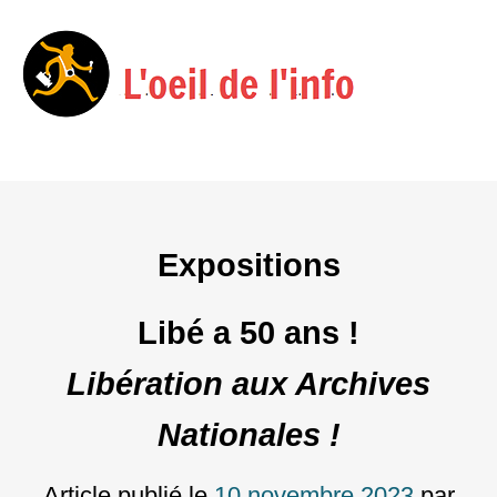
Menu
Skip
to
content
Expositions
Libé a 50 ans !
Libération aux Archives
Nationales !
Article publié le
10 novembre 2023
par