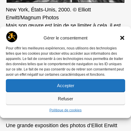
New York, États-Unis, 2000. © Elliott
Erwitt/Magnum Photos
Mais son œuvre est loin de se limiter à cela, il est
aussi l’observateur tendre et facétieux de
Gérer le consentement
l’american way of life et un arpenteur du monde se
Pour offrir les meilleures expériences, nous utilisons des technologies
définissant comme un photographe amateur au
telles que les cookies pour stocker et/ou accéder aux informations des
sens noble du terme. Il porte sur la vie quotidienne
appareils. Le fait de consentir à ces technologies nous permettra de traiter
des données telles que le comportement de navigation ou les ID uniques
comme sur les moments historiques un regard
sur ce site. Le fait de ne pas consentir ou de retirer son consentement peut
plein d’humanité « Dire qu’il y a de l’humanité dans
avoir un effet négatif sur certaines caractéristiques et fonctions.
mes photos est le plus grand compliment qu’on ne
Accepter
m’ait jamais fait. Si mes photos aident les gens à
voir le monde d’une certaine façon, c’est sans
Refuser
doute à voir les choses sérieuses d’une manière
Politique de cookies
non sérieuse. »
Une grande exposition des photos d’Elliot Erwitt