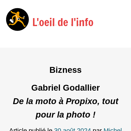
Menu
Skip
to
content
Bizness
Gabriel Godallier
De la moto à Propixo, tout
pour la photo !
Article publié le
30 août 2024
par
Michel