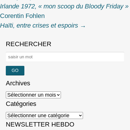
Irlande 1972, « mon scoop du Bloody Friday »
navigation
Corentin Fohlen
Haïti, entre crises et espoirs
→
RECHERCHER
Rechercher :
Archives
Archives
Catégories
Catégories
NEWSLETTER HEBDO