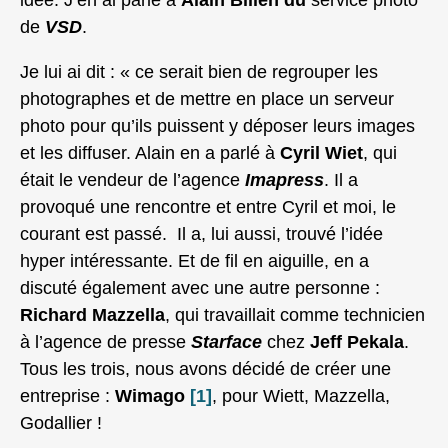
idée. J’en ai parlé à
Alain Billen du
service photo
de
VSD
.
Je lui ai dit : « ce serait bien de regrouper les
photographes et de mettre en place un serveur
photo pour qu’ils puissent y déposer leurs images
et les diffuser. Alain en a parlé à
Cyril Wiet
, qui
était le vendeur de l’agence
Imapress
. Il a
provoqué une rencontre et entre Cyril et moi, le
courant est passé. Il a, lui aussi, trouvé l’idée
hyper intéressante. Et de fil en aiguille, en a
discuté également avec une autre personne :
Richard Mazzella
, qui travaillait comme technicien
à l’agence de presse
Starface
chez
Jeff Pekala
.
Tous les trois, nous avons décidé de créer une
entreprise :
Wimago
[1]
, pour Wiett, Mazzella,
Godallier !