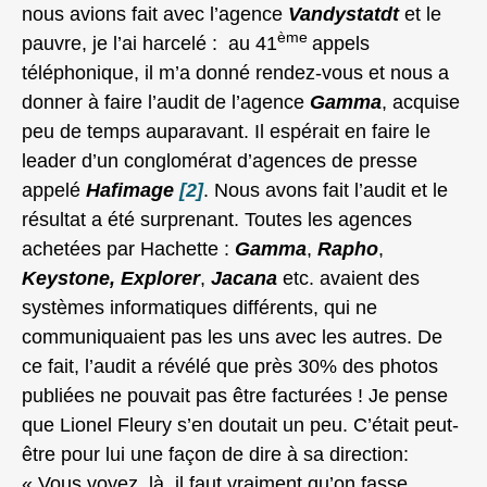
nous avions fait avec l’agence
Vandystatdt
et le
ème
pauvre, je l’ai harcelé : au 41
appels
téléphonique, il m’a donné rendez-vous et nous a
donner à faire l’audit de l’agence
Gamma
, acquise
peu de temps auparavant. Il espérait en faire le
leader d’un conglomérat d’agences de presse
appelé
Hafimage
[2]
. Nous avons fait l’audit et le
résultat a été surprenant. Toutes les agences
achetées par Hachette :
Gamma
,
Rapho
,
Keystone,
Explorer
,
Jacana
etc. avaient des
systèmes informatiques différents, qui ne
communiquaient pas les uns avec les autres. De
ce fait, l’audit a révélé que près 30% des photos
publiées ne pouvait pas être facturées ! Je pense
que Lionel Fleury s’en doutait un peu. C’était peut-
être pour lui une façon de dire à sa direction:
« Vous voyez, là, il faut vraiment qu’on fasse