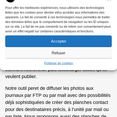
incontournables.
Pour offrir les meilleures expériences, nous utilisons des technologies
telles que les cookies pour stocker et/ou accéder aux informations des
Début des années 2000, notre outil fonctionne, il
appareils. Le fait de consentir à ces technologies nous permettra de traiter
est opérationnel.
Gérard Vandystadt
est très
des données telles que le comportement de navigation ou les ID uniques
sur ce site. Le fait de ne pas consentir ou de retirer son consentement peut
content. L’outil permet aux photographes de
avoir un effet négatif sur certaines caractéristiques et fonctions.
déposer par FTP les fichiers des images
numériques. Les photos sont récupérées par l’outil
Accepter
qui permet de légender, de faire un editing comme
Refuser
sur une table lumineuse et, de les mettre à
disposition sur un site web pour que les clients
Politique de cookies
viennent rechercher puis télécharger celles qu’ils
veulent publier.
Notre outil peret de diffuser les photos aux
journaux par FTP ou par mail avec des possibilités
déjà sophistiquées de créer des planches contact
pour des destinataires précis, à l’unité par mail ou
par liste. Nous proposons aussi des planches de