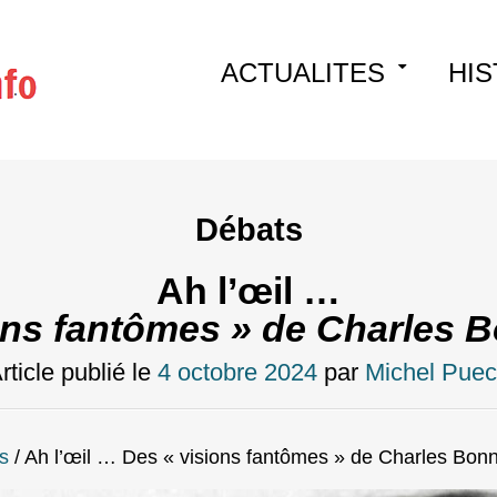
Skip
ACTUALITES
HIS
to
content
Débats
Ah l’œil …
ons fantômes » de Charles Bo
rticle publié le
4 octobre 2024
par
Michel Pue
s
/
Ah l’œil … Des « visions fantômes » de Charles Bonne