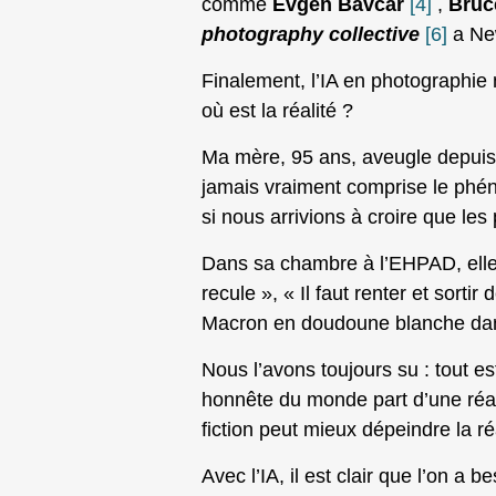
comme
Evgen Bavcar
[4]
,
Bruc
photography collective
[6]
a Ne
Finalement, l’IA en photographie
où est la réalité ?
Ma mère, 95 ans, aveugle depuis
jamais vraiment comprise le phén
si nous arrivions à croire que le
Dans sa chambre à l’EHPAD, elle m
recule », « Il faut renter et sort
Macron en doudoune blanche dans
Nous l’avons toujours su : tout es
honnête du monde part d’une réa
fiction peut mieux dépeindre la ré
Avec l’IA, il est clair que l’on a