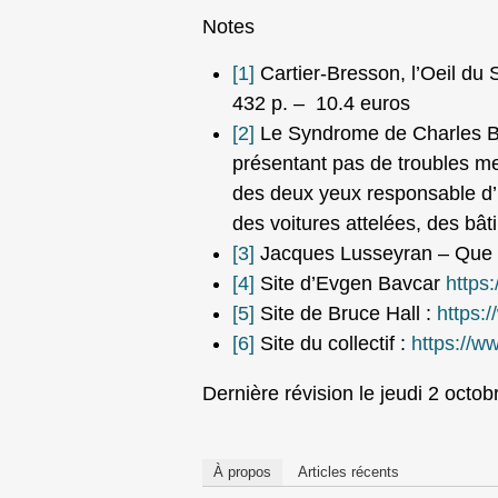
Notes
[1]
Cartier-Bresson, l’Oeil du 
432 p. – 10.4 euros
[2]
Le Syndrome de Charles Bon
présentant pas de troubles me
des deux yeux responsable d’
des voitures attelées, des bâ
[3]
Jacques Lusseyran – Que l
[4]
Site d’Evgen Bavcar
https
[5]
Site de Bruce Hall :
https:/
[6]
Site du collectif :
https://w
Dernière révision le jeudi 2 octo
À propos
Articles récents