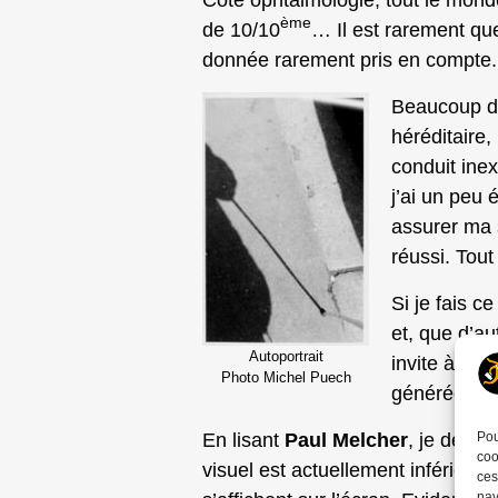
ème
de 10/10
… Il est rarement que
donnée rarement pris en compte.
Beaucoup d’
héréditaire,
conduit ine
j’ai un peu 
assurer ma s
réussi. Tout
Si je fais c
et, que d’aut
Autoportrait
invite à le 
Photo Michel Puech
générée par
En lisant
Paul Melcher
, je décou
Pou
coo
visuel est actuellement inférieur 
ces
nav