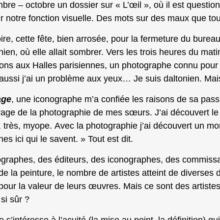
re – octobre un dossier sur « L’œil », où il est questio
 notre fonction visuelle. Des mots sur des maux que tou
re, cette fête, bien arrosée, pour la fermeture du burea
n, où elle allait sombrer. Vers les trois heures du matin
nons aux Halles parisiennes, un photographe connu pour 
 aussi j’ai un problème aux yeux… Je suis daltonien. Mais
age
, une iconographe m’a confiée les raisons de sa pass
tirage de la photographie de mes sœurs. J’ai découvert le 
ès, très, myope. Avec la photographie j’ai découvert un mo
es ici qui le savent. » Tout est dit.
ographes, des éditeurs, des iconographes, des commissa
e la peinture, le nombre de artistes atteint de diverses 
pour la valeur de leurs œuvres. Mais ce sont des artis
si sûr ?
s’intéresse à l’acuité (la mise au point, la définition) qu