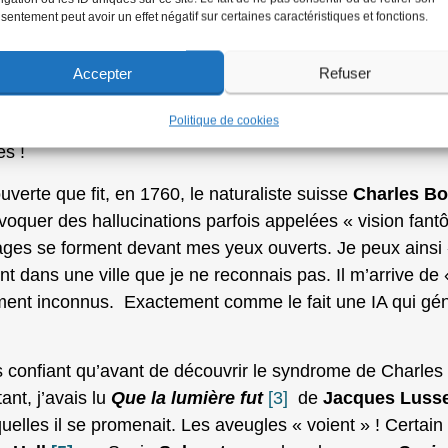
, les expositions ne sont pas, pour moi, le meilleur lieu 
sentement peut avoir un effet négatif sur certaines caractéristiques et fonctions.
 les cadres me gêne et, que je gène le public sans m’en a
rès réduit, je n’ai absolument pas l’impression de voir l
Accepter
Refuser
 rajoute à l’image captée par ma rétine des éléments d
Politique de cookies
mon cerveau recompose une partie de l’hors-champ, exa
es !
uverte que fit, en 1760, le naturaliste suisse
Charles Bo
oquer des hallucinations parfois appelées « vision fantôm
mages se forment devant mes yeux ouverts. Je peux ainsi
t dans une ville que je ne reconnais pas. Il m’arrive de
alement inconnus. Exactement comme le fait une IA qui gé
s confiant qu’avant de découvrir le syndrome de Charle
ant, j’avais lu
Que la lumière fut
[3]
de
Jacques Luss
uelles il se promenait. Les aveugles « voient » ! Certain