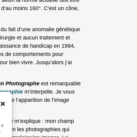
t d’au moins 160°. C’est un cône,
du fait d’une anomalie génétique
irurgie et aucun traitement et
naissance de handicap en 1994,
gies de comportements pour
our bien vivre. Jusqu’alors j’ai
on Photographe
est remarquable
tographie
m’interpelle. Je vous
uite de l’apparition de l’image
lise. Je m’explique : mon champ
r à
ois bien les photographies qui
e