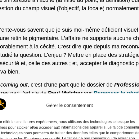
stion du champ visuel (l’objectif, la focale) normalemen
ente-vous savent que je suis moi-même déficient visuel 
 une rétinite pigmentaire. L’affaire ne supporte aucune ch
xorablement à la cécité. C’est dire que depuis ma recon
étudié la question. L’enjeu ? Mettre en place des straté
écurité et, celle des autres ; et, accepter le diagnostic p
 va bien.
e
coming out
, c’est d’une part que le dossier de
Professi
res part l’article de
Paul Melcher
sur
Repenser la pho
commenter. Qu’est-ce que la réalité, s’interroge-t-il à la s
Gérer le consentement
 IA ? Ne doit-on pas revoir la notion de photographie ?
vre que notre cerveau fait naturellement ce que l’IA réa
r offrir les meilleures expériences, nous utilisons des technologies telles que les
kies pour stocker et/ou accéder aux informations des appareils. Le fait de consenti
à 10° et mon acuité visuelle de 3/10°. C’est dire que je v
 technologies nous permettra de traiter des données telles que le comportement d
igation ou les ID uniques sur ce site. Le fait de ne pas consentir ou de retirer son