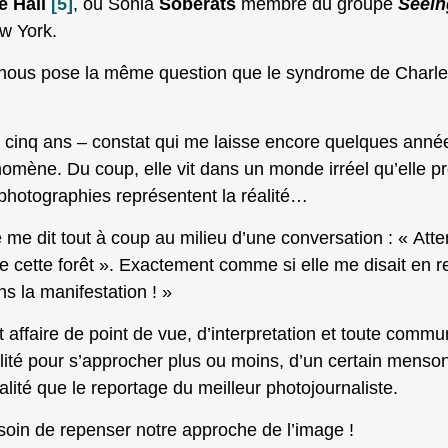
e Hall
[5]
, ou Sonia
Soberats
membre du groupe
Seein
w York.
 nous pose la même question que le syndrome de Charles
 cinq ans – constat qui me laisse encore quelques anné
omène. Du coup, elle vit dans un monde irréel qu’elle 
s photographies représentent la réalité…
e dit tout à coup au milieu d’une conversation : « Attent
ir de cette forêt ». Exactement comme si elle me disait en
 la manifestation ! »
t affaire de point de vue, d’interpretation et toute commun
lité pour s’approcher plus ou moins, d’un certain men
alité que le reportage du meilleur photojournaliste.
 besoin de repenser notre approche de l’image !