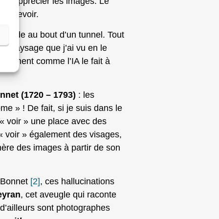
pour apprécier les images. Le
percevoir.
e monde au bout d’un tunnel. Tout
u paysage que j’ai vu en le
ctement comme l’IA le fait à
nnet (1720 – 1793)
: les
e » ! De fait, si je suis dans le
 « voir » une place avec des
 « voir » également des visages,
nère des images à partir de son
s Bonnet
[2]
, ces hallucinations
eyran
, cet aveugle qui raconte
 d’ailleurs sont photographes