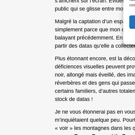
s’affichent sur l’écran. Evidement
con
public qui se glisse entre moi et
Malgré la captation d’un espace t
simplement parce que mon cerveau
balayant précédemment. En fait, 
partir des datas qu’elle a collecté
Plus étonnant encore, est la déco
déficiences visuelles peuvent prov
noir, allongé mais éveillé, des i
réverbères et des gens qui passen
certains familiers, d’autres tot
stock de datas !
Je ne vous étonnerai pas en vou
m’inquiétaient quelque peu. Pourt
« voir » les montagnes dans les q