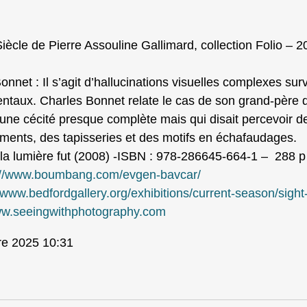
Siècle de Pierre Assouline Gallimard, collection Folio 
net : Il s’agit d’hallucinations visuelles complexes su
ntaux. Charles Bonnet relate le cas de son grand-père d
une cécité presque complète mais qui disait percevoir 
timents, des tapisseries et des motifs en échafaudages.
a lumière fut (2008) -ISBN : 978-286645-664-1 – 288 p
://www.boumbang.com/evgen-bavcar/
/www.bedfordgallery.org/exhibitions/current-season/sigh
ww.seeingwithphotography.com
bre 2025 10:31